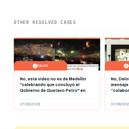
OTHER RESOLVED CASES
FALSO
No, este vídeo no es de Medellín
No, Delo
"celebrando que concluyó el
mensaje
Gobierno de Gustavo Petro" en
“colabo
agosto de 2026: es de la Alborada
online” 
de 2024
1.000 eur
07/08/2026
07/08/202