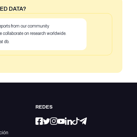
ED DATA?
 reports from our community
e collaborate on research worldwide.
at db.
REDES
ción