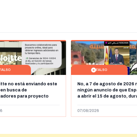
FALSO
FALSO
itte no está enviando este
No, a 7 de agosto de 2026 
 en busca de
ningún anuncio de que Esp
radores para proyecto
a abrir el 15 de agosto, du
con ganancias de hasta
horas, la frontera entre M
os al día: es un timo
y Ceuta
6
07/08/2026