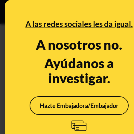
Especial Ce
DESINFO
PREBU
A las redes sociales les da igual.
¿Cuelgan en un edifico una l
A nosotros no.
atado" en el 50 aniversario 
Ayúdanos a
español?
investigar.
This content has NOT yet been ver
OPEN CASE
Hazte Embajadora/Embajador
What's being said:
«Cuelgan en un edifico una lona con una im
50 aniversario de la muerte de Franco como