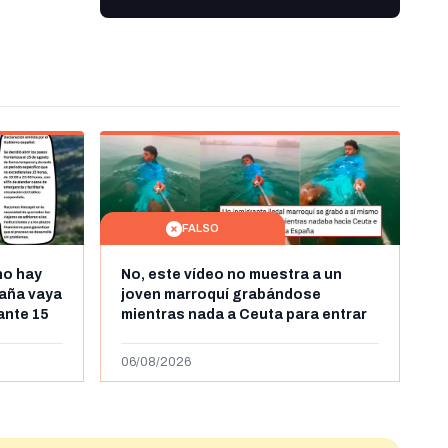
FALSO
no hay
No, este vídeo no muestra a un
aña vaya
joven marroquí grabándose
rante 15
mientras nada a Ceuta para entrar
arruecos
"ilegalmente a España": se grabó a
más de 450km de Ceuta y el autor lo
06/08/2026
niega