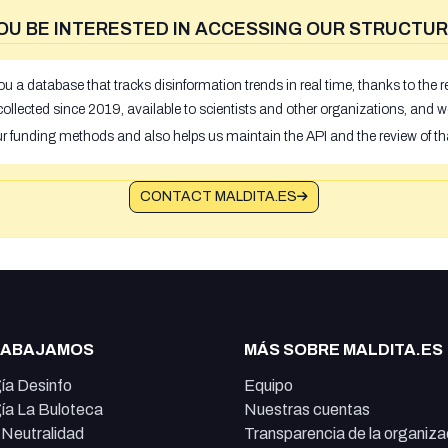
OU BE INTERESTED IN ACCESSING OUR STRUCTUR
u a database that tracks disinformation trends in real time, thanks to the
ollected since 2019, available to scientists and other organizations, and w
ur funding methods and also helps us maintain the API and the review of th
CONTACT MALDITA.ES
RABAJAMOS
MÁS SOBRE MALDITA.ES
ía Desinfo
Equipo
ía La Buloteca
Nuestras cuentas
e Neutralidad
Transparencia de la organiza