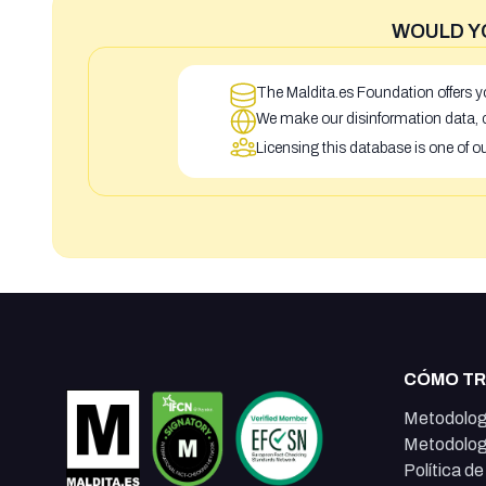
WOULD Y
The Maldita.es Foundation offers yo
We make our disinformation data, c
Licensing this database is one of o
CÓMO T
Metodolog
Metodolog
Política d