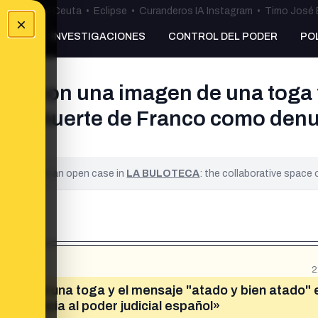
uta
•
Bulos Ceuta
•
Eclipse
•
Curanderos IA Instagram
•
Timo José 
×
NKING
INVESTIGACIONES
CONTROL DEL PODER
PO
ona con una imagen de una toga 
de la muerte de Franco como denun
ified. It is an open case in
LA BULOTECA
: the collaborative space
2
agen de una toga y el mensaje "atado y bien atado" e
 denuncia al poder judicial español»