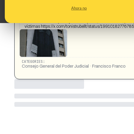
This content has not 
Ahora no
CONTENT DETAIL:
ATADO Y BIEN ATADO. 20/11/1975 Un enorme traje de juez con
denuncia cómo el poder judicial español, afín a Franco, prote
víctimas https://x.com/tonistrubellt/status/199101827767
CATEGORIES:
Consejo General del Poder Judicial · Francisco Franco