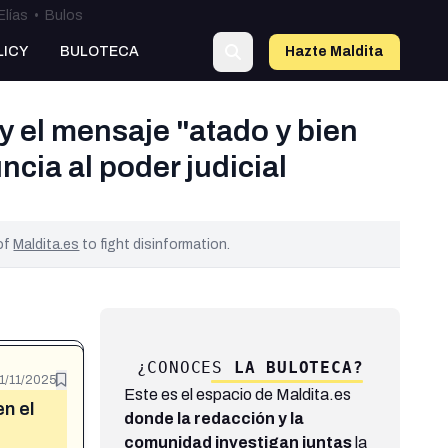
Elías
•
Bulos
LICY
BULOTECA
Hazte Maldit
a
y el mensaje "atado y bien
cia al poder judicial
 of
Maldita.es
to fight disinformation.
¿CONOCES
LA BULOTECA?
1/11/2025
Este es el espacio de Maldita.es
n el
donde la redacción y la
comunidad investigan juntas
la