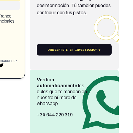
desinformación. Tú también puedes
contribuir con tus pistas.
 Franco-
incipales
CONVIÉRTETE EN INVESTIGADOR
CHANNELS:
Verifica
automáticamente
los
bulos que te mandan en
nuestro número de
whatsapp
+34 644 229 319