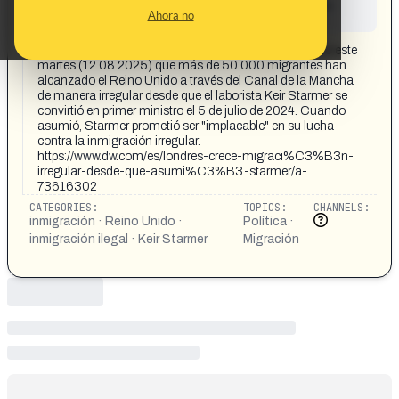
This content has not yet been investigated by the
Ahora no
Maldita.es team
CONTENT DETAIL:
El Home Office (Ministerio del Interior) británico informó este
martes (12.08.2025) que más de 50.000 migrantes han
alcanzado el Reino Unido a través del Canal de la Mancha
de manera irregular desde que el laborista Keir Starmer se
convirtió en primer ministro el 5 de julio de 2024. Cuando
asumió, Starmer prometió ser "implacable" en su lucha
contra la inmigración irregular.
https://www.dw.com/es/londres-crece-migraci%C3%B3n-
irregular-desde-que-asumi%C3%B3-starmer/a-
73616302
CATEGORIES:
TOPICS:
CHANNELS:
inmigración · Reino Unido ·
Política ·
inmigración ilegal · Keir Starmer
Migración