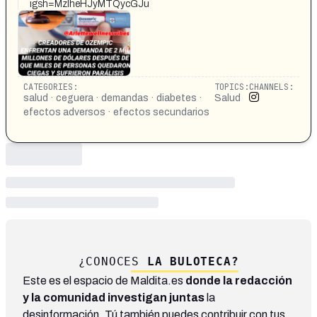
igsh=MzlheHJyMTQycGJu
CATEGORIES:
TOPICS:
CHANNELS:
salud · ceguera · demandas · diabetes ·
Salud
efectos adversos · efectos secundarios
¿CONOCES
LA BULOTECA?
Este es el espacio de Maldita.es
donde la redacción
y la comunidad investigan juntas
la
desinformación. Tú también puedes contribuir con tus