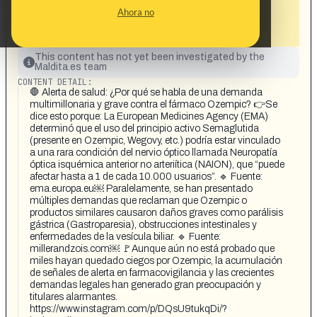
después de que miles de personas
Ahora no
quedaran ciegas y sufrieran parálisis
estomacal»
This content has not yet been investigated by the
Maldita.es team
CONTENT DETAIL:
🛑 Alerta de salud: ¿Por qué se habla de una demanda
multimillonaria y grave contra el fármaco Ozempic? 👉Se
dice esto porque: La European Medicines Agency (EMA)
determinó que el uso del principio activo Semaglutida
(presente en Ozempic, Wegovy, etc.) podría estar vinculado
a una rara condición del nervio óptico llamada Neuropatía
óptica isquémica anterior no arteriítica (NAION), que “puede
afectar hasta a 1 de cada 10.000 usuarios”. 🔹 Fuente:
ema.europa.eu￼ Paralelamente, se han presentado
múltiples demandas que reclaman que Ozempic o
productos similares causaron daños graves como parálisis
gástrica (Gastroparesia), obstrucciones intestinales y
enfermedades de la vesícula biliar. 🔹 Fuente:
millerandzois.com￼ 🚩Aunque aún no está probado que
miles hayan quedado ciegos por Ozempic, la acumulación
de señales de alerta en farmacovigilancia y las crecientes
demandas legales han generado gran preocupación y
titulares alarmantes.
https://www.instagram.com/p/DQsU9tukqDi/?