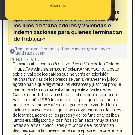
«Cosas sobre el Valle de los Caídos que
Ahora no
no verás en televisión: familias de presos
que veraneaban en el valle, escuela para
los hijos de trabajadores y viviendas e
indemnizaciones para quienes terminaban
de trabajar»
This content has not yet been investigated by the
Maldita.es team
CONTENT DETAIL:
Tercera parte sobre los "esclavos" en el Valle de los Caídos.
- https://www.instagram.com/reel/DKAYM9hSGPx/ Cosas
sobre el valle de los caídos que no verás en televisión.
Muchas familias de los presos se van a veranear en julio y
agosto había que registrar a los visitantes y justificar porque
iban allí era tan normal e iba tanta gente al Valle de los
Caídos cuando todavía estaba en obras que el regidor del
Valle en el año 1950 tuvo que decir que aquel lugar no era
un sitio de veraneo y aún así la gente siguió yendo. Había
incluso una escuela a la que iban obligatoriamente los hijos
de los trabajadores de los presos y de los funcionarios iban
juntos era obligatorio y los niños solían sacar muy buenas
notas solían salir bachilleres y muchos de ellos también
después iban a la universidad en una época en la que no era