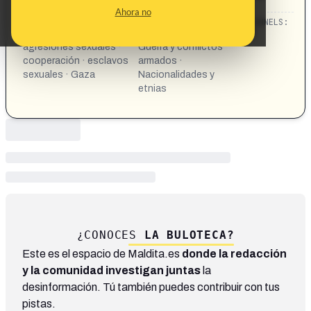
gazatíes a cambio de sexo"
Ahora no
CATEGORIES:
TOPICS:
CHANNELS:
abusos sexuales ·
Género y diversidad ·
agresiones sexuales ·
Guerra y conflictos
cooperación · esclavos
armados ·
sexuales · Gaza
Nacionalidades y
etnias
¿CONOCES
LA BULOTECA?
Este es el espacio de Maldita.es
donde la redacción
y la comunidad investigan juntas
la
desinformación. Tú también puedes contribuir con tus
pistas.