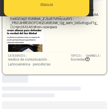
CONTENT DETAIL:
Ahora no
https://www.telesurtv.net/comunicadores-de-50-paises-
crean-alianza-para-defender-la-verdad-del-sur-global/?
fbclid=IwQ0xDSwL4LEFjbGNrAvgqi2V4dG4DYWVtAjExAA
EedGCwj3-EcN8e4_ZJ1u6TvRoLuuAY1-
_Ff62JIHtlfO9CFCXtZUit9EAW_Qg_aem_1eSu6zgudTg_
CLHpn18X1A&sfnsn=scwspwa
CATEGORIES:
TOPICS:
CHANNELS:
medios de comunicación ·
Sociedad
Latinoamérica · periodistas