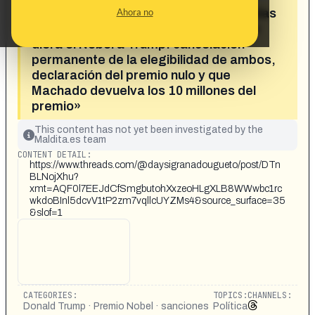
«Comité del Premio Nobel tomó medidas
Ahora no
luego de que María Corina Machado le
diera el Nobel a Trump: cancelación
permanente de la elegibilidad de ambos,
declaración del premio nulo y que
Machado devuelva los 10 millones del
premio»
This content has not yet been investigated by the
Maldita.es team
CONTENT DETAIL:
https://www.threads.com/@daysigranadougueto/post/DTn
BLNojXhu?
xmt=AQF0l7EEJdCfSmgbutohXxzeoHLgXLB8WWwbc1rc
wkdoBInl5dcvV1tP2zm7vqllcUYZMs4&source_surface=35
&slof=1
CATEGORIES:
TOPICS:
CHANNELS:
Donald Trump · Premio Nobel · sanciones
Política