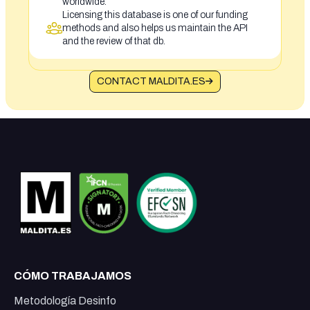
worldwide.
Licensing this database is one of our funding
methods and also helps us maintain the API
and the review of that db.
CONTACT MALDITA.ES
CÓMO TRABAJAMOS
Metodología Desinfo