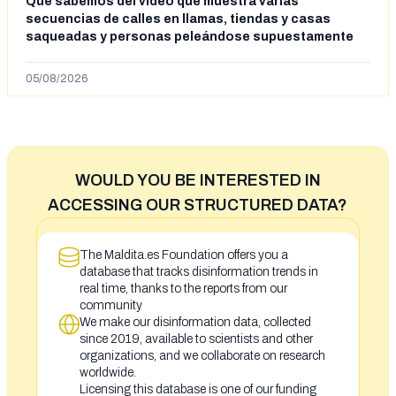
Qué sabemos del vídeo que muestra varias
secuencias de calles en llamas, tiendas y casas
saqueadas y personas peleándose supuestamente
en España tras la entrada de personas migrantes en
situación irregular a Ceuta
05/08/2026
WOULD YOU BE INTERESTED IN
ACCESSING OUR STRUCTURED DATA?
The Maldita.es Foundation offers you a
database that tracks disinformation trends in
real time, thanks to the reports from our
community
We make our disinformation data, collected
since 2019, available to scientists and other
organizations, and we collaborate on research
worldwide.
Licensing this database is one of our funding