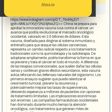
Ahora no
This content has not yet been investigated by the
Maldita.es team
CONTENT DETAIL:
https://www.instagram.com/p/DT_79cKkjZi/?
igsh=MWJuYXVjY2N2djNwZQ== China se prepara para
aprobar la innovadora vacuna rusa contra el cáncer, un
avance que podría revolucionar el mercado oncológico
occidental, valorado en 2,6 billones de dólares. Esta
vacuna, diseñada para dirigirse al sistema inmunitario y
entrenarlo para que ataque las células cancerosas,
representa un cambio radical respecto a los tratamientos
tradicionales como la quimioterapia y la radioterapia. De
adoptarse ampliamente, podría transformar la forma en que
se previene y trata el cáncer en todo el mundo. A diferencia
de las terapias convencionales, que suelen dañar las células
sanas y conllevan graves efectos secundarios, esta vacuna
actúa reforzando las defensas naturales del organismo. Los
primeros ensayos sugieren que puede ralentizar el
crecimiento tumoral, prevenir la recurrencia y
potencialmente mejorar las tasas de supervivencia,
ofreciendo esperanza a millones de pacientes con opciones
de tratamiento limitadas. Las implicaciones económicas
son enormes. Las compañías farmacéuticas occidentales
han dominado durante mucho tiempo la atención
oncológica, con tratamientos que generan miles de