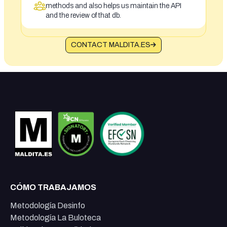
methods and also helps us maintain the API
and the review of that db.
CONTACT MALDITA.ES
CÓMO TRABAJAMOS
Metodología Desinfo
Metodología La Buloteca