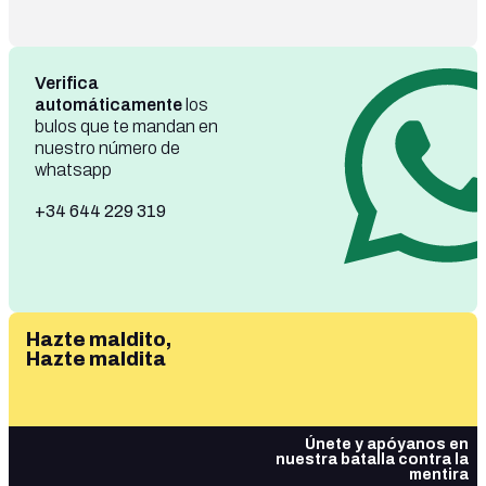
Verifica
automáticamente
los
bulos que te mandan en
nuestro número de
whatsapp
+34 644 229 319
Hazte maldito,
Hazte maldita
Únete y apóyanos en
nuestra batalla contra la
mentira