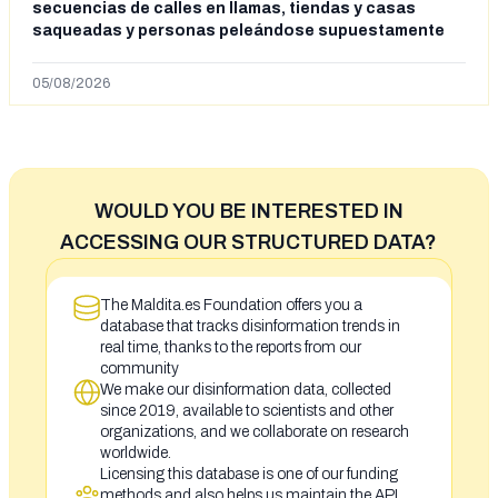
secuencias de calles en llamas, tiendas y casas
saqueadas y personas peleándose supuestamente
en España tras la entrada de personas migrantes en
situación irregular a Ceuta
05/08/2026
WOULD YOU BE INTERESTED IN
ACCESSING OUR STRUCTURED DATA?
The Maldita.es Foundation offers you a
database that tracks disinformation trends in
real time, thanks to the reports from our
community
We make our disinformation data, collected
since 2019, available to scientists and other
organizations, and we collaborate on research
worldwide.
Licensing this database is one of our funding
methods and also helps us maintain the API