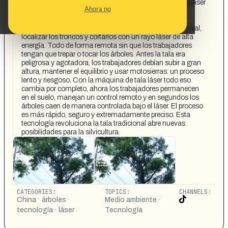
China acaba de desarrollar la primera máquina de tala láser
Ahora no
del mundo. No hay motosierras ni ruido, solo alta
tecnología precisa y silenciosa. Este equipo utiliza
tecnología LIDAR para escanear los árboles en tiempo real,
localizar los troncos y cortarlos con un rayo láser de alta
energía. Todo de forma remota sin que los trabajadores
tengan que trepar o tocar los árboles. Antes la tala era
peligrosa y agotadora, los trabajadores debían subir a gran
altura, mantener el equilibrio y usar motosierras: un proceso
lento y riesgoso. Con la máquina de tala láser todo eso
cambia por completo, ahora los trabajadores permanecen
en el suelo, manejan un control remoto y en segundos los
árboles caen de manera controlada bajo el láser. El proceso
es más rápido, seguro y extremadamente preciso. Esta
tecnología revoluciona la tala tradicional abre nuevas
posibilidades para la silvicultura.
CATEGORIES:
TOPICS:
CHANNELS:
China · árboles ·
Medio ambiente ·
tecnología · láser
Tecnología