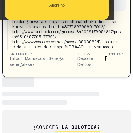
This content has not yet been investigated by the
Ahora no
Maldita.es team
CONTENT DETAIL:
https://www.facebook.com/ibrahim.seidu.169/posts/-
breaking-news-a-senegalese-national-cheikh-diouf-also-
known-as-charles-diouf-ha/3074867996017912/
https://www.facebook.com/groups/1844046176054817/pos
ts/2519487705177324/
https://www.ysscores.com/es/news/13893984/Fallecimient
o-de-un-aficionado-senegal%C3%A9s-en-Marruecos
CATEGORIES:
TOPICS:
CHANNELS:
fútbol · Marruecos · Senegal ·
Deporte ·
senegaleses
Delitos
¿CONOCES
LA BULOTECA?