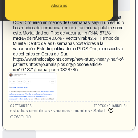
This content has not yet been investigated by the
Ahora no
Maldita.es team
CONTENT DETAIL:
Casi el 50% de pacientes con daños graves por la vacuna
COVID mueren en menos de 6 semanas, según un estudio
Los medios de comunicación no dirán ni una palabra sobre
esto. Mortalidad por Tipo de Vacuna: - mRNA: 57.1% -
mRNA de refuerzo: 40.8% - Vector viral: 42%. Tiempo de
Muerte: Dentro de las 6 semanas posteriores a la
vacunación. Estudio publicado en PLOS One, retrospectivo
de cohortes en Corea del Sur.
https://www.thefocalpoints.com/p/new-study-nearly-half-of-
patients https://journals.plos.org/plosone/article?
id=10.1371/journal.pone.0323736
CATEGORIES:
TOPICS:
CHANNELS:
estudios científicos · vacunas · muertes ·
Salud
COVID-19