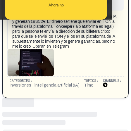
This content has not yet been investigated by the
Ahora no
Maldita.es team
CONTENT DETAIL:
Hola. Os envío esto. Ofrecen invertir 43€ en su programa IA
y generan 19852€. El dinero se tiene que enviar en TON a
través de la plataforma Tonkeeper (la plataforma es legal),
pero la persona te envía la dirección de su billetera cripto
para que se le envié los TON y ellos en su plataforma de IA
supuestamente lo invierten y te genera ganancias, pero no
me lo creo. Operan en Telegram
CATEGORIES:
TOPICS:
CHANNELS:
inversiones · inteligencia artificial (IA)
Timo