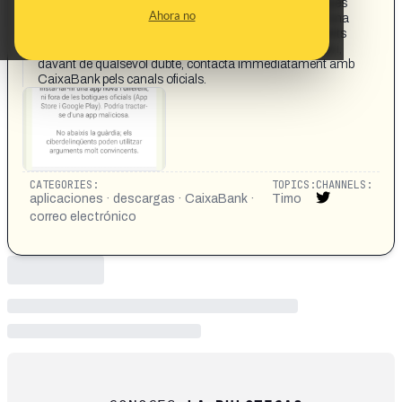
instal·lar-hi una app nova i diferent, ni fora de les botigues
Ahora no
oficials (App Store i Google Play). Podria tractar- se d'una
app maliciosa. No abaixis la guàrdia; els ciberdelinqüents
poden utilitzar arguments molt convincents. Desconfia i,
davant de qualsevol dubte, contacta immediatament amb
CaixaBank pels canals oficials.
CATEGORIES:
TOPICS:
CHANNELS:
aplicaciones · descargas · CaixaBank ·
Timo
correo electrónico