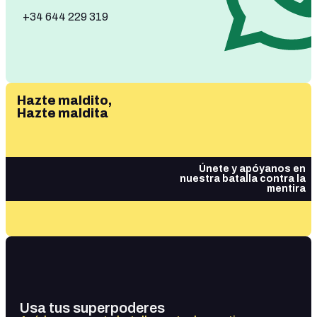
+34 644 229 319
Hazte maldito,
Hazte maldita
Únete y apóyanos en
nuestra batalla contra la
mentira
Usa tus superpoderes