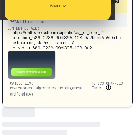
"algoritmos de vanguardia" para generar
Ahora no
ingresos pasivos»
This content has not yet been investigated by the
Maldita.es team
CONTENT DETAIL:
https://o5l9x.holostream.digital/d/es__es_btinc_s?
clickid=ltr_689d0236c99df395a108e9a2https://o5l9x.hol
ostream.digital/d/es__es_btinc_s?
clickid=ltr_689d0236c99df395a108e9a2
CATEGORIES:
TOPICS:
CHANNELS:
inversiones · algoritmos · inteligencia
Timo
artificial (IA)