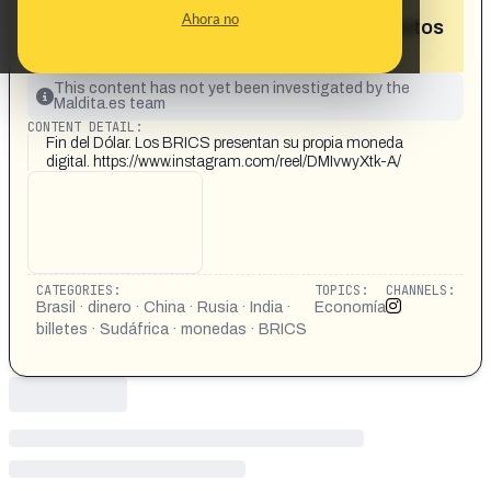
propio que se podrá usar para
Ahora no
transacciones internacionales entre estos
países»
This content has not yet been investigated by the
Maldita.es team
CONTENT DETAIL:
Fin del Dólar. Los BRICS presentan su propia moneda
digital. https://www.instagram.com/reel/DMIvwyXtk-A/
CATEGORIES:
TOPICS:
CHANNELS:
Brasil · dinero · China · Rusia · India ·
Economía
billetes · Sudáfrica · monedas · BRICS