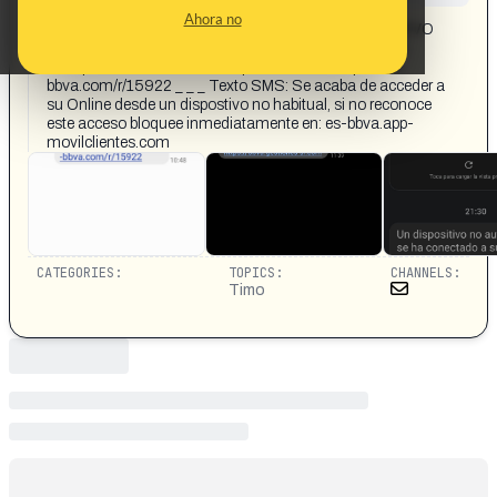
CONTENT DETAIL:
Ahora no
Texto SMS: NETCASH: SE HA VINCULADO UN NUEVO
DISPOSITIVO el 15/09 a las 11:46. Si no lo reconoce,
verifique inmediatamente: https://netcash-empresas-
bbva.com/r/15922 _ _ _ Texto SMS: Se acaba de acceder a
su Online desde un dispostivo no habitual, si no reconoce
este acceso bloquee inmediatamente en: es-bbva.app-
movilclientes.com
CATEGORIES:
TOPICS:
CHANNELS:
Timo