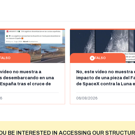
FALSO
FALSO
 vídeo no muestra a
No, este vídeo no muestra 
os desembarcando en una
impacto de una pieza del F
 España tras el cruce de
de SpaceX contra la Luna e
 personas a Ceuta a finales
agosto de 2026: circula de
 de 2026: son imágenes de
menos abril de 2026
6
06/08/2026
OU BE INTERESTED IN ACCESSING OUR STRUCTUR