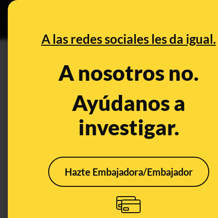
Grupos Ceuta
•
B
DESINFO
PREBU
A las redes sociales les da igual.
¿Bárcenas confiesa que tení
A nosotros no.
difundiese que ETA fue el au
Ayúdanos a
This content has NOT yet been ver
investigar.
OPEN CASE
What's being said:
Hazte Embajadora/Embajador
«Bárcenas confiesa que tenían en nómina 
fue el autor de los atentados del 11-M»
This content has not 