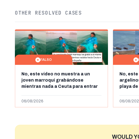
OTHER RESOLVED CASES
FALSO
No, este vídeo no muestra a un
No, este
joven marroquí grabándose
argelin
mientras nada a Ceuta para entrar
playa de
"ilegalmente a España": se grabó a
miles de
más de 450km de Ceuta y el autor lo
de julio
06/08/2026
06/08/202
niega
2023
WOULD Y