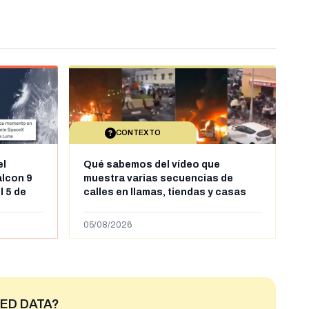
CONTEXTO
el
Qué sabemos del vídeo que
alcon 9
muestra varias secuencias de
l 5 de
calles en llamas, tiendas y casas
sde al
saqueadas y personas peleándose
supuestamente en España tras la
05/08/2026
entrada de personas migrantes en
situación irregular a Ceuta
ED DATA?