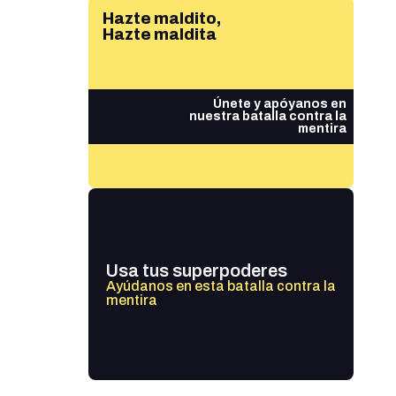
Hazte maldito,
Hazte maldita
Únete y apóyanos en
nuestra batalla contra la
mentira
Usa tus superpoderes
Ayúdanos en esta batalla contra la
mentira