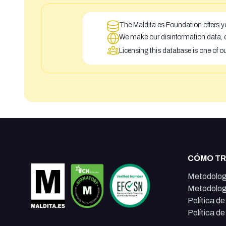
The Maldita.es Foundation offers yo
We make our disinformation data, c
Licensing this database is one of o
CÓMO T
Metodolog
Metodolog
Política d
Política d