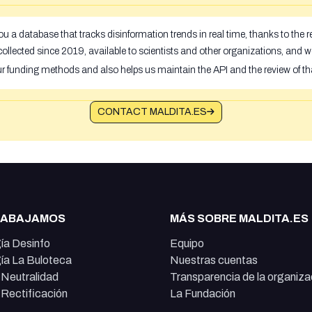
u a database that tracks disinformation trends in real time, thanks to the
ollected since 2019, available to scientists and other organizations, and w
ur funding methods and also helps us maintain the API and the review of th
CONTACT MALDITA.ES
RABAJAMOS
MÁS SOBRE MALDITA.ES
ía Desinfo
Equipo
ía La Buloteca
Nuestras cuentas
e Neutralidad
Transparencia de la organiza
e Rectificación
La Fundación