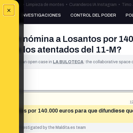
ulos Ceuta
•
Limpieza de montes
•
Curanderos IA Instagram
•
Timo 
×
NKING
INVESTIGACIONES
CONTROL DEL PODER
PO
an en nómina a Losantos por 140
tor de los atentados del 11-M?
ified. It is an open case in
LA BULOTECA
: the collaborative space
1
a Losantos por 140.000 euros para que difundiese q
yet been investigated by the Maldita.es team