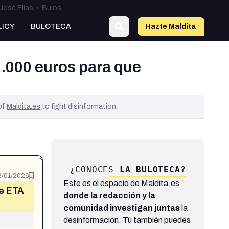
José Elías
•
Bulos
LICY
BULOTECA
Hazte Maldit
a
.000 euros para que
 of
Maldita.es
to fight disinformation.
¿CONOCES
LA BULOTECA?
2/01/2026
Este es el espacio de Maldita.es
ue ETA
donde la redacción y la
comunidad investigan juntas
la
desinformación. Tú también puedes