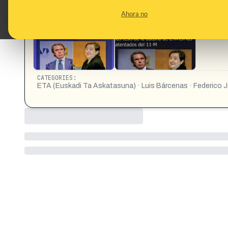
CONTENT DETAIL:
La confesión de Bárcenas sobre Losantos: Lo teníamos en nó
Ahora no
de ETA en los atentados del 11-M
CATEGORIES:
ETA (Euskadi Ta Askatasuna) · Luis Bárcenas · Federico 