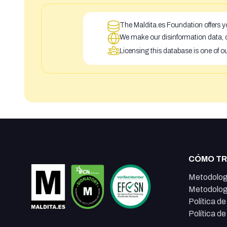
The Maldita.es Foundation offers yo
We make our disinformation data, c
Licensing this database is one of o
CÓMO T
Metodolog
Metodolog
Política d
Política d