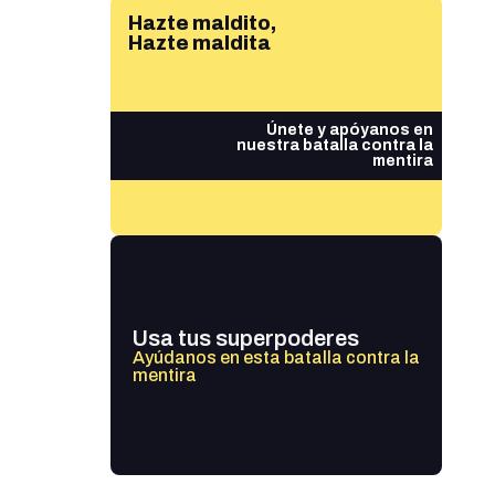
Hazte maldito,
Hazte maldita
Únete y apóyanos en
nuestra batalla contra la
mentira
Usa tus superpoderes
Ayúdanos en esta batalla contra la
mentira