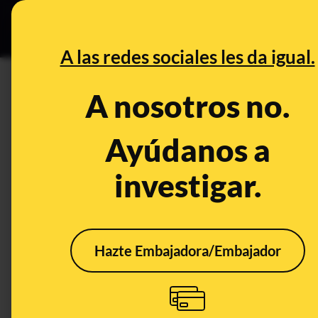
Grupos Ceuta
•
B
DESINFO
PREBU
A las redes sociales les da igual.
¿Ayuso sostuvo con dinero pú
A nosotros no.
51 millones de deuda?
Ayúdanos a
This content has NOT yet been ver
investigar.
OPEN CASE
What's being said:
Hazte Embajadora/Embajador
«Ayuso sostuvo con dinero público a Madri
millones de deuda»
This content has not 