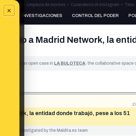
ulos Ceuta
•
Limpieza de montes
•
Curanderos IA Instagram
•
Timo 
×
NKING
INVESTIGACIONES
CONTROL DEL PODER
PO
blico a Madrid Network, la entid
ified. It is an open case in
LA BULOTECA
: the collaborative space
2
d Network, la entidad donde trabajó, pese a los 51
yet been investigated by the Maldita.es team