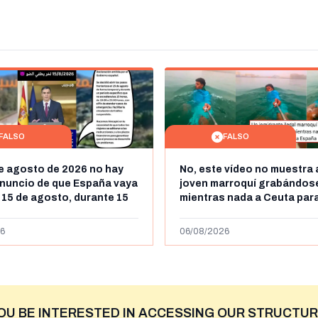
FALSO
FALSO
de agosto de 2026 no hay
No, este vídeo no muestra 
nuncio de que España vaya
joven marroquí grabándos
l 15 de agosto, durante 15
mientras nada a Ceuta para
a frontera entre Marruecos
"ilegalmente a España": se
más de 450km de Ceuta y el
6
06/08/2026
niega
OU BE INTERESTED IN ACCESSING OUR STRUCTUR