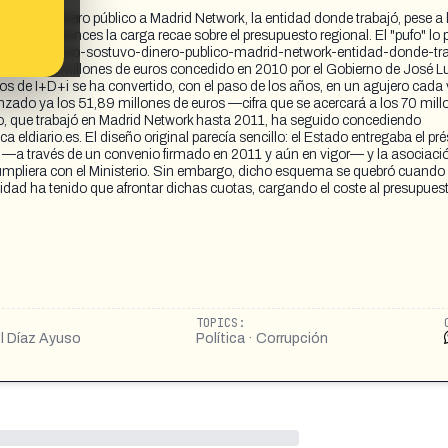
 con dinero público a Madrid Network, la entidad donde trabajó, pese a 
desde entonces la carga recae sobre el presupuesto regional. El "pufo" lo 
/madrid/ayuso-sostuvo-dinero-publico-madrid-network-entidad-donde-tr
 de 80 millones de euros concedido en 2010 por el Gobierno de José Lu
 de I+D+i se ha convertido, con el paso de los años, en un agujero cada
anzado ya los 51,89 millones de euros —cifra que se acercará a los 70 mil
so, que trabajó en Madrid Network hasta 2011, ha seguido concediendo
 eldiario.es. El diseño original parecía sencillo: el Estado entregaba el p
k —a través de un convenio firmado en 2011 y aún en vigor— y la asociaci
umpliera con el Ministerio. Sin embargo, dicho esquema se quebró cuando
dad ha tenido que afrontar dichas cuotas, cargando el coste al presupues
TOPICS:
el Díaz Ayuso
Política · Corrupción