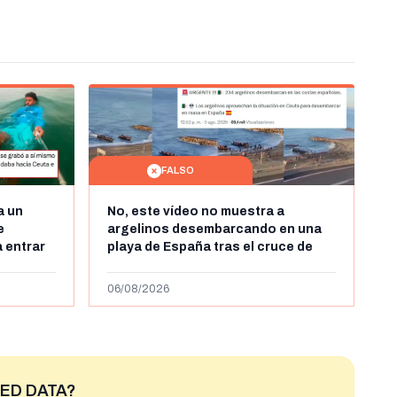
FALSO
a un
No, este vídeo no muestra a
e
argelinos desembarcando en una
 entrar
playa de España tras el cruce de
 grabó a
miles de personas a Ceuta a finales
 autor lo
de julio de 2026: son imágenes de
06/08/2026
2023
ED DATA?