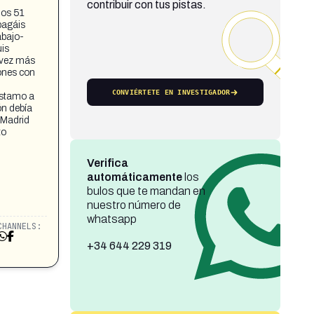
contribuir con tus pistas.
los 51
pagáis
abajo-
is
 vez más
lones con
CONVIÉRTETE EN INVESTIGADOR
réstamo a
ón debía
 Madrid
to
Verifica
automáticamente
los
bulos que te mandan en
nuestro número de
whatsapp
CHANNELS:
+34 644 229 319