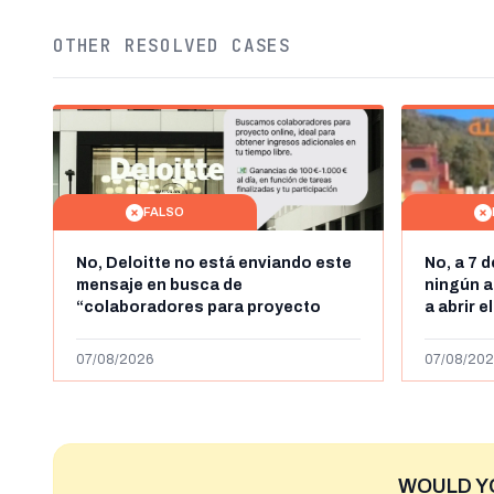
OTHER RESOLVED CASES
FALSO
No, Deloitte no está enviando este
No, a 7 
mensaje en busca de
ningún a
“colaboradores para proyecto
a abrir e
online” con ganancias de hasta
horas, l
1.000 euros al día: es un timo
y Ceuta
07/08/2026
07/08/202
WOULD Y