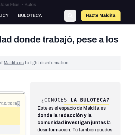
José Elías
•
Bulos
LICY
BULOTECA
Hazte Maldit
a
ad donde trabajó, pese a los
 of
Maldita.es
to fight disinformation.
¿CONOCES
LA BULOTECA?
7/10/2025
Este es el espacio de Maldita.es
donde la redacción y la
comunidad investigan juntas
la
desinformación. Tú también puedes