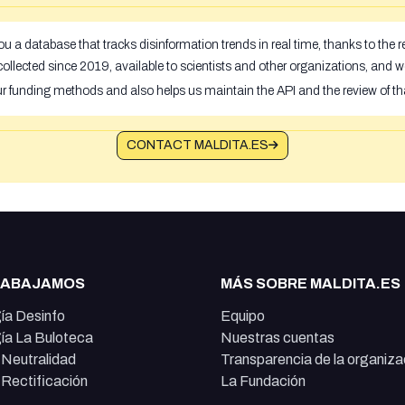
u a database that tracks disinformation trends in real time, thanks to the
ollected since 2019, available to scientists and other organizations, and w
ur funding methods and also helps us maintain the API and the review of th
CONTACT MALDITA.ES
RABAJAMOS
MÁS SOBRE MALDITA.ES
ía Desinfo
Equipo
ía La Buloteca
Nuestras cuentas
e Neutralidad
Transparencia de la organiza
e Rectificación
La Fundación