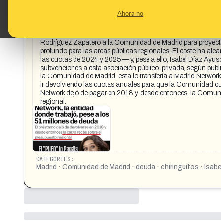
CONTENT DETAIL:
https://www.facebook.com/share/v/1ZnP6E6sAf/ Ayuso sostuvo
Ahora no
millones de deuda. El préstamo dejó de devolverse en 2018 y 
vosotros madrileños. https://www.elplural.com/autonomias
pese-millones-deuda_361585102 La devolución del préstamo
Rodríguez Zapatero a la Comunidad de Madrid para proyectos
profundo para las arcas públicas regionales. El coste ha alc
las cuotas de 2024 y 2025— y, pese a ello, Isabel Díaz Ayu
subvenciones a esta asociación público-privada, según publica
la Comunidad de Madrid, esta lo transfería a Madrid Networ
ir devolviendo las cuotas anuales para que la Comunidad c
Network dejó de pagar en 2018 y, desde entonces, la Comuni
regional.
CATEGORIES:
Madrid · Comunidad de Madrid · deuda · chiringuitos · Isab