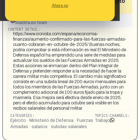
cobrarán 200 euros mensuales más, junto
Ahora no
con un complemento de 100 euros»
This content has not yet been investigated by the
Maldita.es team
CONTENT DETAIL:
https://www.cronista.com/espana/economia-
finanzas/aumento-confirmado-para-las-fuerzas-armadas-
cuanto-cobraran-en-octubre-de-2025/ Buenas noches,
podría comprobar si está información es real El Ministerio de
Defensa español ha emprendido una serie de medidas para
actualizar los sueldos de las Fuerzas Armadas en 2025.
Estas acciones se enmarcan dentro del Plan Integral de
Defensa y pretenden responder a la necesidad de hacer la
carrera militar más competitiva. El cambio más significativo
consiste en una subida lineal de 200 euros mensuales para
todos los miembros de las Fuerzas Armadas, junto con un
complemento adicional de 100 euros fijado para la tropa y
marinería. Esa mejora será efectiva desde enero de 2025,
pero el efecto acumulado para octubre será visible en los
recibos salariales del personal militar.
CATEGORIES:
TOPICS:
CHANNELS:
Ejército · Ministerio de Defensa · Fuerzas
Trabajo
Armadas · salarios · subidas salariales