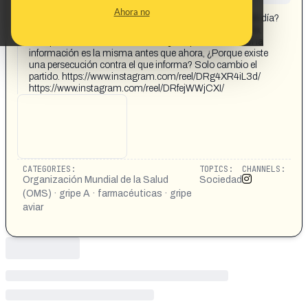
CONTENT DETAIL:
Ahora no
Iñaki Gabilondo ¿Que etiqueta te habrían puesto hoy en día?
Hace 10 años nadie escuchaba la palabra negacionista,
conspiranoico o desinformación. ¿Porque ahora sí? Si la
información es la misma antes que ahora, ¿Porque existe
una persecución contra el que informa? Solo cambio el
partido. https://www.instagram.com/reel/DRg4XR4iL3d/
https://www.instagram.com/reel/DRfejWWjCXI/
CATEGORIES:
TOPICS:
CHANNELS:
Organización Mundial de la Salud
Sociedad
(OMS) · gripe A · farmacéuticas · gripe
aviar