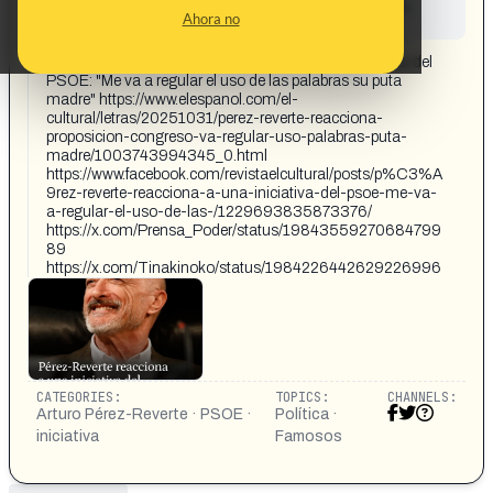
This content has not yet been investigated by the
Ahora no
Maldita.es team
CONTENT DETAIL:
EL ESPAÑOL Pérez-Reverte reacciona a una iniciativa del
PSOE: "Me va a regular el uso de las palabras su puta
madre" https://www.elespanol.com/el-
cultural/letras/20251031/perez-reverte-reacciona-
proposicion-congreso-va-regular-uso-palabras-puta-
madre/1003743994345_0.html
https://www.facebook.com/revistaelcultural/posts/p%C3%A
9rez-reverte-reacciona-a-una-iniciativa-del-psoe-me-va-
a-regular-el-uso-de-las-/1229693835873376/
https://x.com/Prensa_Poder/status/19843559270684799
89
https://x.com/Tinakinoko/status/1984226442629226996
CATEGORIES:
TOPICS:
CHANNELS:
Arturo Pérez-Reverte · PSOE ·
Política ·
iniciativa
Famosos