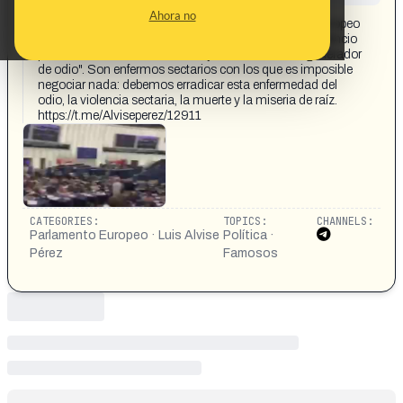
CONTENT DETAIL:
Ahora no
Alvise propone minuto de silencio en el parlamento europeo
La izquierda europea niega entre risas el minuto de silencio
por el asesinato de Charlie Kirk y le considera un "generador
de odio". Son enfermos sectarios con los que es imposible
negociar nada: debemos erradicar esta enfermedad del
odio, la violencia sectaria, la muerte y la miseria de raíz.
https://t.me/Alviseperez/12911
CATEGORIES:
TOPICS:
CHANNELS:
Parlamento Europeo · Luis Alvise
Política ·
Pérez
Famosos