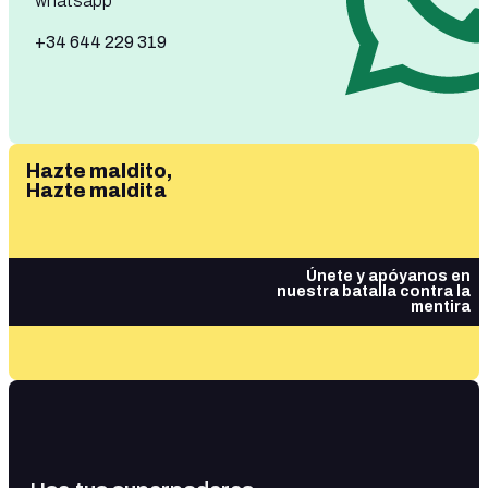
whatsapp
+34 644 229 319
Hazte maldito,
Hazte maldita
Únete y apóyanos en
nuestra batalla contra la
mentira