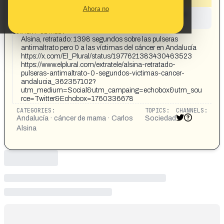
Ahora no
This content has not yet been investigated by the
Maldita.es team
CONTENT DETAIL:
Alsina, retratado: 1398 segundos sobre las pulseras
antimaltrato pero 0 a las víctimas del cáncer en Andalucía
https://x.com/El_Plural/status/1977621383430463523
https://www.elplural.com/extratele/alsina-retratado-
pulseras-antimaltrato-0-segundos-victimas-cancer-
andalucia_362357102?
utm_medium=Social&utm_campaing=echobox&utm_sou
rce=Twitter&Echobox=1760336678
CATEGORIES:
TOPICS:
CHANNELS:
Andalucía · cáncer de mama · Carlos
Sociedad
Alsina