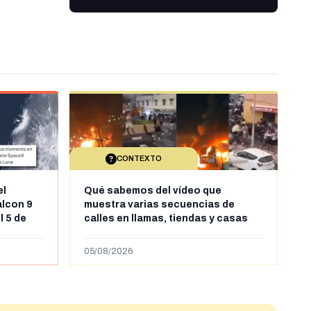
CONTEXTO
el
Qué sabemos del vídeo que
alcon 9
muestra varias secuencias de
l 5 de
calles en llamas, tiendas y casas
sde al
saqueadas y personas peleándose
supuestamente en España tras la
05/08/2026
entrada de personas migrantes en
situación irregular a Ceuta