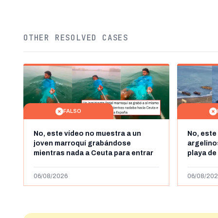
OTHER RESOLVED CASES
FALSO
No, este vídeo no muestra a un
No, este
joven marroquí grabándose
argelin
mientras nada a Ceuta para entrar
playa de
"ilegalmente a España": se grabó a
miles de
más de 450km de Ceuta y el autor lo
de julio
06/08/2026
06/08/202
niega
2023