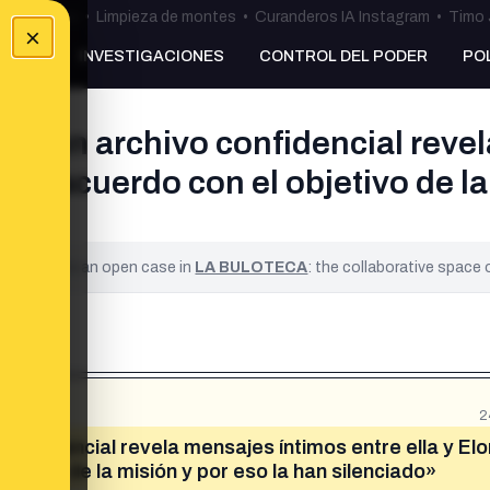
ulos Ceuta
•
Limpieza de montes
•
Curanderos IA Instagram
•
Timo 
×
NKING
INVESTIGACIONES
CONTROL DEL PODER
PO
 y un archivo confidencial revel
desacuerdo con el objetivo de la 
ified. It is an open case in
LA BULOTECA
: the collaborative space
2
confidencial revela mensajes íntimos entre ella y Elo
etivo de la misión y por eso la han silenciado»