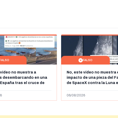
FALSO
FALSO
 vídeo no muestra a
No, este vídeo no muestra 
os desembarcando en una
impacto de una pieza del F
 España tras el cruce de
de SpaceX contra la Luna e
 personas a Ceuta a finales
agosto de 2026: circula de
 de 2026: son imágenes de
menos abril de 2026
6
06/08/2026