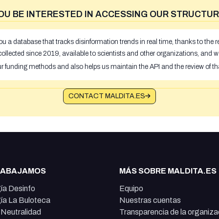
OU BE INTERESTED IN ACCESSING OUR STRUCTUR
u a database that tracks disinformation trends in real time, thanks to the
ollected since 2019, available to scientists and other organizations, and w
ur funding methods and also helps us maintain the API and the review of th
CONTACT MALDITA.ES
RABAJAMOS
MÁS SOBRE MALDITA.ES
ía Desinfo
Equipo
ía La Buloteca
Nuestras cuentas
e Neutralidad
Transparencia de la organiza