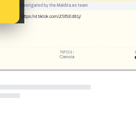
yet been investigated by the Maldita.es team
uego murió https://vt.tiktok.com/ZSfSEd81j/
TOPICS:
Ciencia