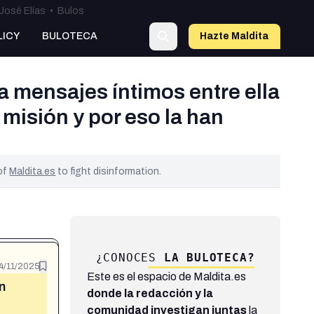
José Elías
•
Bulos
LICY
BULOTECA
Hazte Maldit
a
a mensajes íntimos entre ella
misión y por eso la han
 of
Maldita.es
to fight disinformation.
¿CONOCES
LA BULOTECA?
4/11/2025
Este es el espacio de Maldita.es
n
donde la redacción y la
comunidad investigan juntas
la