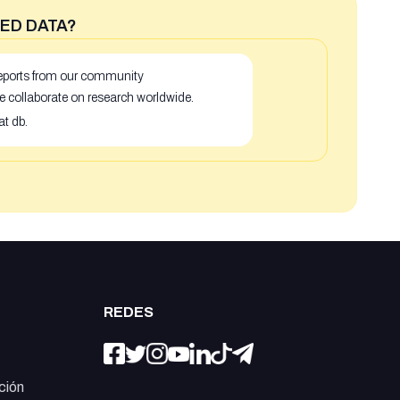
ED DATA?
 reports from our community
e collaborate on research worldwide.
at db.
REDES
ción