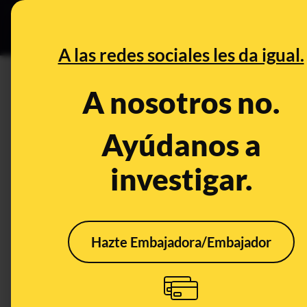
Grupos Ceuta
•
B
DESINFO
PREBU
A las redes sociales les da igual.
¿Alisa Carson muere en Marte
A nosotros no.
y Elon Musk, que estaban en 
Ayúdanos a
silenciado?
investigar.
This content has NOT yet been ver
OPEN CASE
Hazte Embajadora/Embajador
What's being said:
«Alisa Carson muere en Marte y un archivo 
Musk, que estaban en desacuerdo con el obj