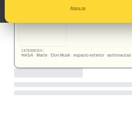
This content has not 
Ahora no
CONTENT DETAIL:
Escándalo en Marte: Ella amenazó con exponer la verdad y l
CATEGORIES:
NASA · Marte · Elon Musk · espacio exterior · astronautas