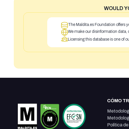
WOULD Y
The Maldita.es Foundation offers yo
We make our disinformation data, c
Licensing this database is one of o
CÓMO T
Metodolog
Metodolog
Política d