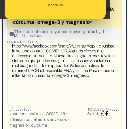
vacunas COVID-19 aparecen meses
Ahora no
después, se recomienda solicitar análisis
de sangre muy específicos y comer
cúrcuma, omega-3 y magnesio»
This content has not yet been investigated by the
Maldita.es team
CONTENT DETAIL:
https://www.facebook.com/share/v/1HrFsD7vzp/ Te pusiste
la vacuna contra el COVID-19? Algunos efectos no
aparecen de inmediato. Nuevas investigaaaciones revelan
síntomas que pueden surgir meses después y suelen ser
mal diagnosticados o ignorados Solicitar análisis de:
dímero-D, PCR ultrasensible, ANA y ferritina Para reducir la
inflamación: cúrcuma, omega-3, magnesio
CATEGORIES:
TOPICS:
CHANNELS:
vacunas · análisis · COVID-19 ·
Salud
inflamación · efectos adversos ·
magnesio · cúrcuma