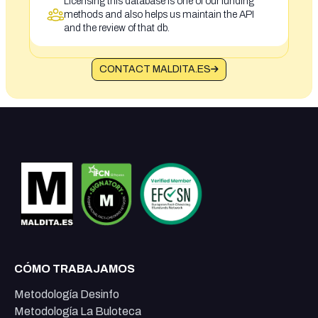
Licensing this database is one of our funding
methods and also helps us maintain the API
and the review of that db.
CONTACT MALDITA.ES
CÓMO TRABAJAMOS
Metodología Desinfo
Metodología La Buloteca