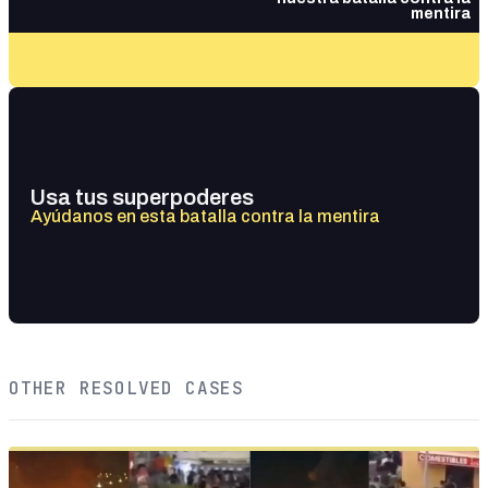
mentira
Usa tus superpoderes
Ayúdanos en esta batalla contra la mentira
OTHER RESOLVED CASES