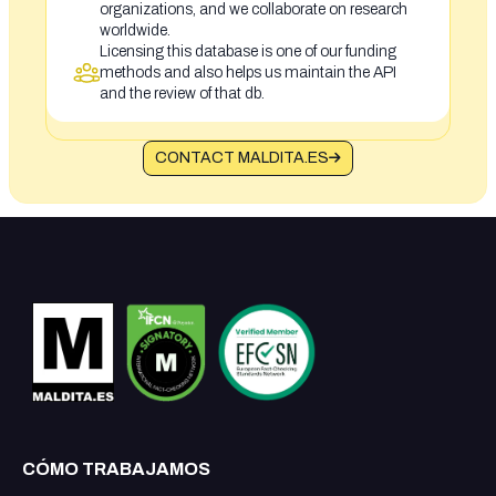
organizations, and we collaborate on research
worldwide.
Licensing this database is one of our funding
methods and also helps us maintain the API
and the review of that db.
CONTACT MALDITA.ES
CÓMO TRABAJAMOS