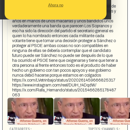
si es fácil deducir que el secretario general tiene una
Ahora no
responsabilidad política muy fuerte es la responsabilidad de
haber entregado el partido en las manos a unos bandidos y
macarras o cuando se ve ahora que el sol estaba estos
años en manos de unos macarras y unos bandidos unos
verdaderamente una banda que parecen Los Sopranos y
eso ha sido la dirección del partido el secretario general es
quien lo ha nombrado entonces cada militante cada
votante tiene que tomar una decisión proteger a Sánchez o
proteger al PSOE ambas cosas no son compatibles en
ninguna de ellas se debería contemplar que el candidato
futuro puede ser Sánchez no puede ser después de lo que
ha ocurrido el PSOE tiene que oxigenarse y tiene que tener a
otra persona al frente entonces todo es el producto de haber
hecho un gobierno con tan pocos apoyos y ese gobierno
nunca debió hacerse porque estamos en colgados
https://x.com/LVetrinbajo/status/2020261459666825317
https://www.instagram.com/reel/DUIH_t4DqdW/
https://x.com/Rafa_Hernando/status/2015466285178487
063
CATEGORIES:
TOPICS:
CHANNELS: