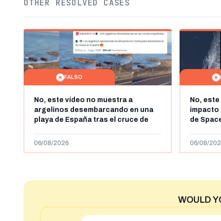
OTHER RESOLVED CASES
FALSO
No, este vídeo no muestra a
No, este
argelinos desembarcando en una
impacto 
playa de España tras el cruce de
de Space
miles de personas a Ceuta a finales
agosto d
de julio de 2026: son imágenes de
menos ab
06/08/2026
06/08/202
2023
WOULD Y