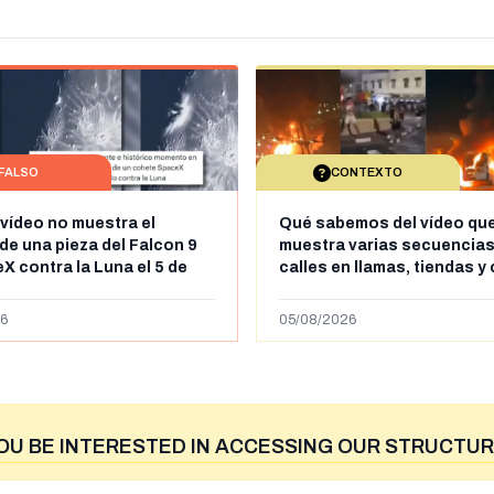
FALSO
CONTEXTO
 vídeo no muestra el
Qué sabemos del vídeo qu
de una pieza del Falcon 9
muestra varias secuencias
X contra la Luna el 5 de
calles en llamas, tiendas y
e 2026: circula desde al
saqueadas y personas pe
ril de 2026
supuestamente en España t
6
05/08/2026
entrada de personas migra
situación irregular a Ceuta
OU BE INTERESTED IN ACCESSING OUR STRUCTUR