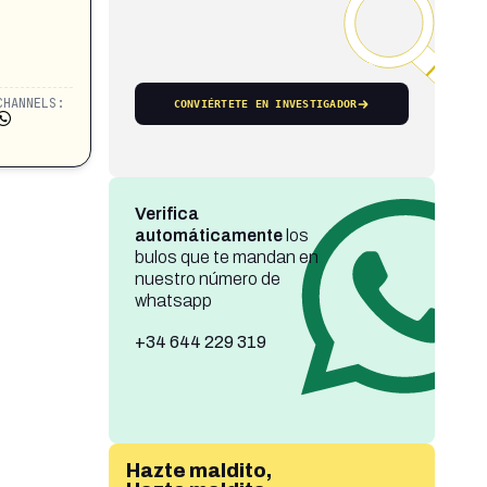
CHANNELS:
CONVIÉRTETE EN INVESTIGADOR
Verifica
automáticamente
los
bulos que te mandan en
nuestro número de
whatsapp
+34 644 229 319
Hazte maldito,