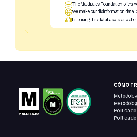
The Maldita.es Foundation offers yo
We make our disinformation data, c
Licensing this database is one of o
CÓMO T
Metodolog
Metodolog
Política d
Política d