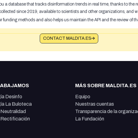
u a database that tracks disinformation trends in real time, thanks to the
ollected since 2019, available to scientists and other organizations, and w
ur funding methods and also helps us maintain the API and the review of th
CONTACT MALDITA.ES
RABAJAMOS
MÁS SOBRE MALDITA.ES
ía Desinfo
Equipo
ía La Buloteca
Nuestras cuentas
e Neutralidad
Transparencia de la organiza
e Rectificación
La Fundación