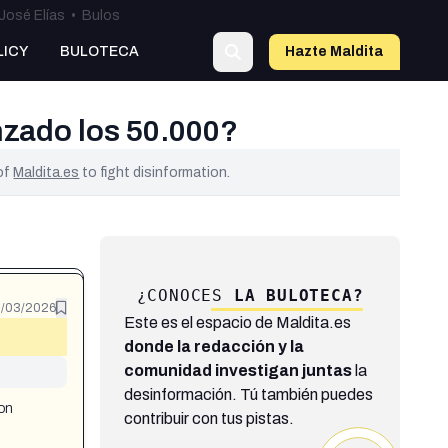
José Elías
•
Bulos
LICY
BULOTECA
Hazte Maldit
a
nzado los 50.000?
 of
Maldita.es
to fight disinformation.
¿CONOCES
LA BULOTECA?
/03/2026
Este es el espacio de Maldita.es
donde la redacción y la
comunidad investigan juntas
la
desinformación. Tú también puedes
con
contribuir con tus pistas.