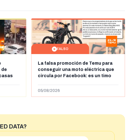
FALSO
e
La falsa promoción de Temu para
 de
conseguir una moto eléctrica que
 casas
circula por Facebook: es un timo
leándose
ras la
05/08/2026
ntes en
ED DATA?