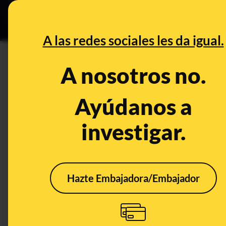
Grupos Ceuta
•
B
DESINFO
PREBU
A las redes sociales les da igual.
¿Aldo Comas asegura que en 
A nosotros no.
This content has NOT yet been ver
Ayúdanos a
investigar.
OPEN CASE
What's being said:
«Aldo Comas asegura que en Irán la cifra 
Hazte Embajadora/Embajador
This content has not 
CONTENT DETAIL:
"No he oído a nadie hablar de los 50.000 muertos que ha h
regímenes teocráticos que asesinan a sus poblaciones" - 