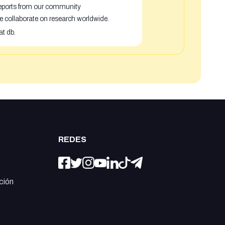
 reports from our community
e collaborate on research worldwide.
at db.
REDES
ción