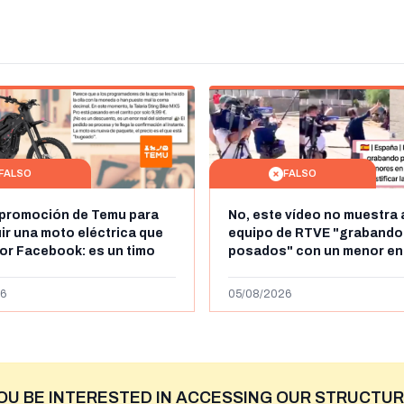
FALSO
FALSO
 promoción de Temu para
No, este vídeo no muestra 
r una moto eléctrica que
equipo de RTVE "grabando
por Facebook: es un timo
posados" con un menor en
es la cadena de televisión 
VRT
6
05/08/2026
OU BE INTERESTED IN ACCESSING OUR STRUCTUR