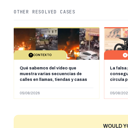
OTHER RESOLVED CASES
CONTEXTO
Qué sabemos del vídeo que
La falsa
muestra varias secuencias de
consegui
calles en llamas, tiendas y casas
circula 
saqueadas y personas peleándose
supuestamente en España tras la
05/08/2026
05/08/202
entrada de personas migrantes en
situación irregular a Ceuta
WOULD Y