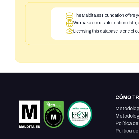
The Maldita.es Foundation offers yo
We make our disinformation data, c
Licensing this database is one of o
CÓMO T
Metodolog
Metodolog
Política d
Política d