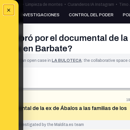
ulos Ceuta
•
Limpieza de montes
•
Curanderos IA Instagram
•
Timo 
×
NKING
INVESTIGACIONES
CONTROL DEL PODER
PO
 cobró por el documental de la e
inados en Barbate?
ified. It is an open case in
LA BULOTECA
: the collaborative space
1
documental de la ex de Ábalos a las familias de los
yet been investigated by the Maldita.es team