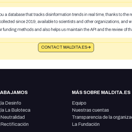
u a database that tracks disinformation trends in real time, thanks to the
ollected since 2019, available to scientists and other organizations, and w
ur funding methods and also helps us maintain the API and the review of th
CONTACT MALDITA.ES
RABAJAMOS
MÁS SOBRE MALDITA.ES
ía Desinfo
Equipo
ía La Buloteca
Nuestras cuentas
e Neutralidad
Transparencia de la organiza
e Rectificación
La Fundación