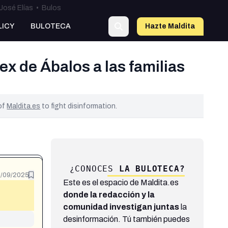
José Elías
•
Bulos
LICY
BULOTECA
Hazte Maldit
a
x de Ábalos a las familias
 of
Maldita.es
to fight disinformation.
¿CONOCES
LA BULOTECA?
9/09/2025
Este es el espacio de Maldita.es
donde la redacción y la
comunidad investigan juntas
la
desinformación. Tú también puedes