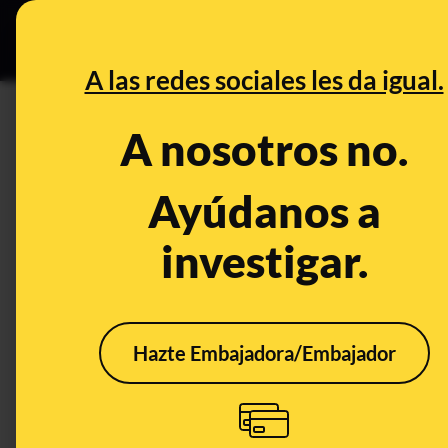
Grupos Ceuta
•
B
DESINFO
PREBU
A las redes sociales les da igual.
¿Aldama dona los 10.000€ que
A nosotros no.
de los guardias civiles ases
Ayúdanos a
This content has NOT yet been ver
investigar.
OPEN CASE
What's being said:
Hazte Embajadora/Embajador
«Aldama dona los 10.000€ que cobró por el 
guardias civiles asesinados en Barbate»
This content has not 