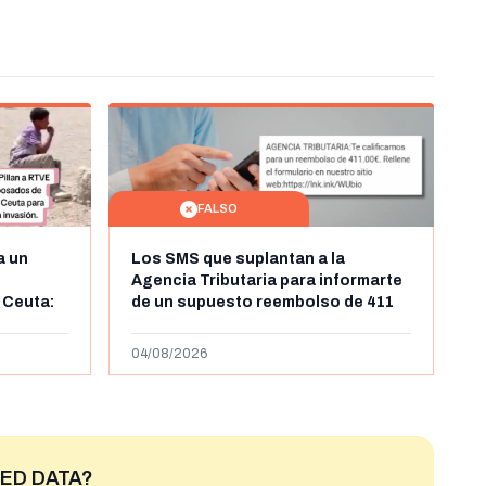
FALSO
a un
Los SMS que suplantan a la
Agencia Tributaria para informarte
 Ceuta:
de un supuesto reembolso de 411
belga
euros: son un timo
04/08/2026
ED DATA?