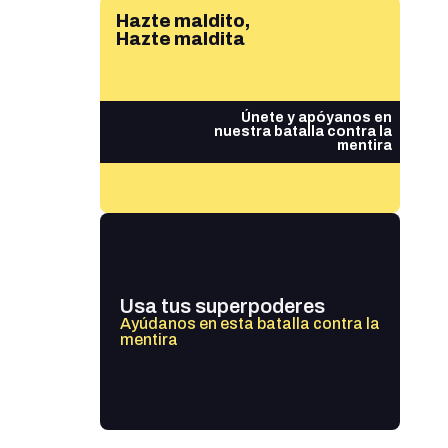
Hazte maldito,
Hazte maldita
Únete y apóyanos en
nuestra batalla contra la
mentira
Usa tus superpoderes
Ayúdanos en esta batalla contra la
mentira