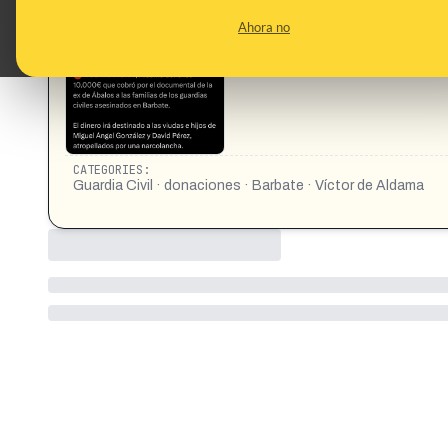
CONTENT DETAIL:
🔴 #ÚLTIMAHORA | Aldama dona los 10.000€ que cobró por el 
Ahora no
asesinados en Barbate. El dinero irá destinado a las viudas 
https://x.com/vitoquiles/status/1968664602100551749
CATEGORIES:
Guardia Civil · donaciones · Barbate · Víctor de Aldama