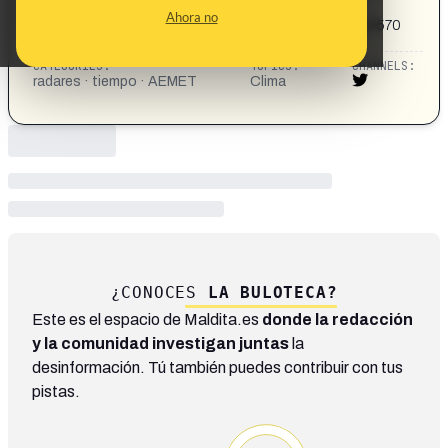
Pero, ¿8? 😮😰
Ahora no
https://x.com/Navarrameteo/status/19700907006213570
71
CATEGORIES:
TOPICS:
CHANNELS:
radares · tiempo · AEMET
Clima
¿CONOCES
LA BULOTECA?
Este es el espacio de Maldita.es
donde la redacción
y la comunidad investigan juntas
la
desinformación. Tú también puedes contribuir con tus
pistas.