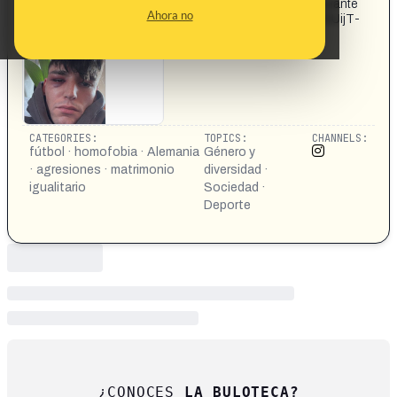
¡Agredido el árbitro que pidió matrimonio a su novio durante
Ahora no
el Colonia-Wolfsburgo! https://www.instagram.com/p/DUijT-
-Dc-q/?img_index=1
CATEGORIES:
TOPICS:
CHANNELS:
fútbol · homofobia · Alemania
Género y
· agresiones · matrimonio
diversidad ·
igualitario
Sociedad ·
Deporte
¿CONOCES
LA BULOTECA?