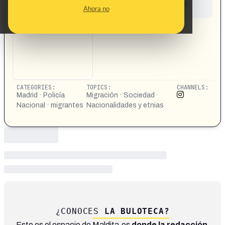
This content has not yet been investigated by the
Ahora no
Maldita.es team
CONTENT DETAIL:
https://www.instagram.com/reels/DVL_Q3pDR8U/
CATEGORIES:
TOPICS:
CHANNELS:
Madrid · Policía
Migración · Sociedad ·
Nacional · migrantes
Nacionalidades y etnias
¿CONOCES
LA BULOTECA?
Este es el espacio de Maldita.es
donde la redacción