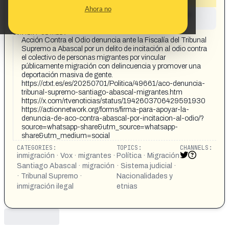
Ahora no
This content has not yet been investigated by the
Maldita.es team
CONTENT DETAIL:
Acción Contra el Odio denuncia ante la Fiscalía del Tribunal
Supremo a Abascal por un delito de incitación al odio contra
el colectivo de personas migrantes por vincular
públicamente migración con delincuencia y promover una
deportación masiva de gente.
https://ctxt.es/es/20250701/Politica/49661/aco-denuncia-
tribunal-supremo-santiago-abascal-migrantes.htm
https://x.com/rtvenoticias/status/1942603706429591930
https://actionnetwork.org/forms/firma-para-apoyar-la-
denuncia-de-aco-contra-abascal-por-incitacion-al-odio/?
source=whatsapp-share&utm_source=whatsapp-
share&utm_medium=social
CATEGORIES:
TOPICS:
CHANNELS:
inmigración · Vox · migrantes ·
Política · Migración
Santiago Abascal · migración
· Sistema judicial ·
· Tribunal Supremo ·
Nacionalidades y
inmigración ilegal
etnias