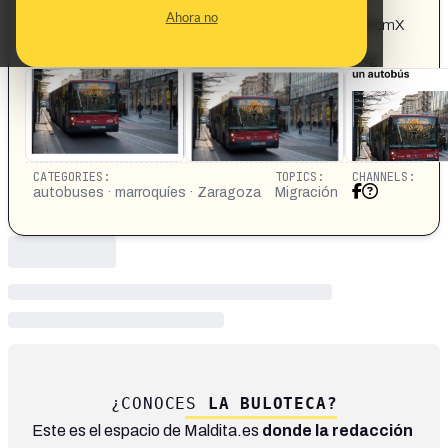
espana/cagar-autobus-zaragoza?
Ahora no
fbclid=IwY2xjawI2hY9leHRuA2FlbQIxMQABHW9MSNcmX
Bd1hZPYk55P9u-9fyDaYAhmEYFm1raPjwR-
QIU1ouNoVgE95A_aem_hxaL79SksMZE_IAqZ66t4g
CATEGORIES:
TOPICS:
CHANNELS:
autobuses · marroquíes · Zaragoza
Migración
¿CONOCES
LA BULOTECA?
Este es el espacio de Maldita.es
donde la redacción