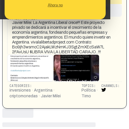
Ahora no
This content has not yet been investigated by the
Maldita.es team
CONTENT DETAIL:
Javier Milei: La Argentina Liberal crece!!! Este proyecto
privado se dedicará a incentivar el crecimiento de la
economía argentina, fondeando pequeñas empresas y
emprendimientos argentinos. El mundo quiere invertir en
Argentina. vivalalibertadproject.com Contrato:
Bo9jh3wsmcC2AjakLWzNmKJ3SgtZmXEcSaW7L
2FAvUsU $LIBRA VIVA LA LIBERTAD CARAJO...!!!
CATEGORIES:
TOPICS:
CHANNELS:
inversiones · Argentina ·
Política ·
criptomonedas · Javier Milei
Timo