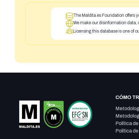
The Maldita.es Foundation offers yo
We make our disinformation data, c
Licensing this database is one of o
CÓMO T
Metodolog
Metodolog
Política d
Política d