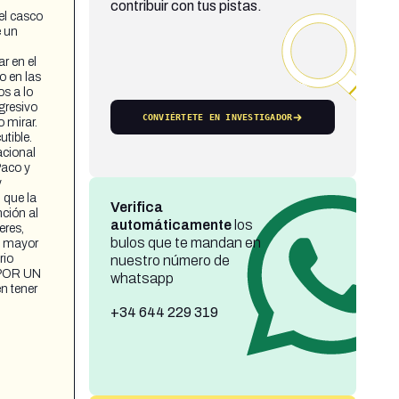
contribuir con tus pistas.
el casco
e un
r en el
o en las
os a lo
gresivo
CONVIÉRTETE EN INVESTIGADOR
 mirar.
tible.
acional
Paco y
y
 que la
Verifica
nción al
automáticamente
los
eres,
bulos que te mandan en
ra mayor
rio
nuestro número de
 POR UN
whatsapp
n tener
+34 644 229 319