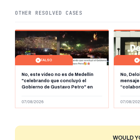
OTHER RESOLVED CASES
FALSO
No, este vídeo no es de Medellín
No, Delo
"celebrando que concluyó el
mensaje
Gobierno de Gustavo Petro" en
“colabo
agosto de 2026: es de la Alborada
online” 
de 2024
1.000 eur
07/08/2026
07/08/202
WOULD Y