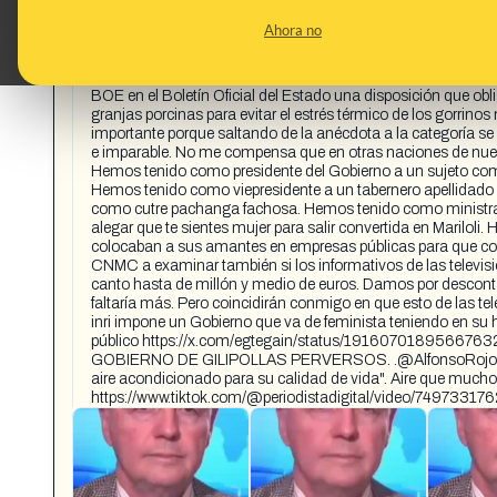
CONTENT DETAIL:
Discurso de Alfonso Rojo de Periodista Digital :abróchense 
Ahora no
en la España de Sánchez el país con la tasa de pobreza infa
guardia civil raso gana poco más de 1.000 euros al mes el
temperatura adecuada en la vivienda será obligatorio ponerle
BOE en el Boletín Oficial del Estado una disposición que obl
granjas porcinas para evitar el estrés térmico de los gorrino
importante porque saltando de la anécdota a la categoría se 
e imparable. No me compensa que en otras naciones de nuestr
Hemos tenido como presidente del Gobierno a un sujeto como 
Hemos tenido como viepresidente a un tabernero apellidado 
como cutre pachanga fachosa. Hemos tenido como ministras a
alegar que te sientes mujer para salir convertida en Mariloli
colocaban a sus amantes en empresas públicas para que cobras
CNMC a examinar también si los informativos de las televisio
canto hasta de millón y medio de euros. Damos por descont
faltaría más. Pero coincidirán conmigo en que esto de las te
inri impone un Gobierno que va de feminista teniendo en su h
público https://x.com/egtegain/status/1916070189566
GOBIERNO DE GILIPOLLAS PERVERSOS. .@AlfonsoRojoPD lo 
aire acondicionado para su calidad de vida". Aire que mucho
https://www.tiktok.com/@periodistadigital/video/749733