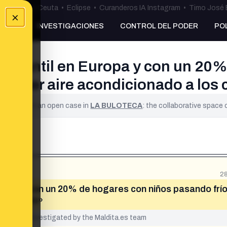
uta
•
Bulos Ceuta
•
Eclipse
•
Curanderos IA Instagram
•
Timo José 
×
NKING
INVESTIGACIONES
CONTROL DEL PODER
PO
 infantil en Europa y con un 20
a poner aire acondicionado a los
ified. It is an open case in
LA BULOTECA
: the collaborative space
28
uropa y con un 20% de hogares con niños pasando frío
os cerdos»
yet been investigated by the Maldita.es team