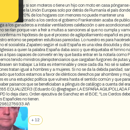
los cinturones y si son moteros o tiene un hijo con moto en casa pónganse 
ntil más alta de la Unión Europea solo por detrás de Rumanía el país dond
 país donde el 20% de los hogares con menores no puede mantener una
 aire acondicionado a los cerdos el gobierno Frankenstein acaba de publica
iga a los ganaderos a instalar ventiladores calefacción o aire acondicionad
s no se rían porque van a freír a multas a sanciones al que no cumpla y vam
confirma mi hipótesis de que el proceso de agilipollamiento español es pro
o entorno se perpetren estulticias parecidas. Lo nuestro es para hacérselo
el socialista Zapatero según el cuál España es una idea discutida y discu
Iglesias a quien la palabra España daba asco y que etiquetaba el himno n
 tipas capaces de convertir en ley que basta entrar en la notaría como 
. Hemos tenido ministros plenipotenciarios que cargaban furgones de putas 
en sin trabajar. La lista es interminable y crece cada día. No sé si saben
nes tratan igual a hombres y a mujeres. Si no se da la debida paridad, sa
ado que todos estamos a favor de idénticos derechos par ahombres y muj
les es una estupidez política que vulnera hasta el sentido común y que pa
aber paisanos que se beneficiaban a pilinguis de catálogo a cuenta del era
763285 EQUALIZER3 (Eduardo G) @egtegain LA ESPAÑA AGILIPOLLADA
deja claro, Orden ejecutiva de Sanchez en el BOE; "Los Cerdos debe
s Españoles no tienen.
1762981276933 Añ
+ 12