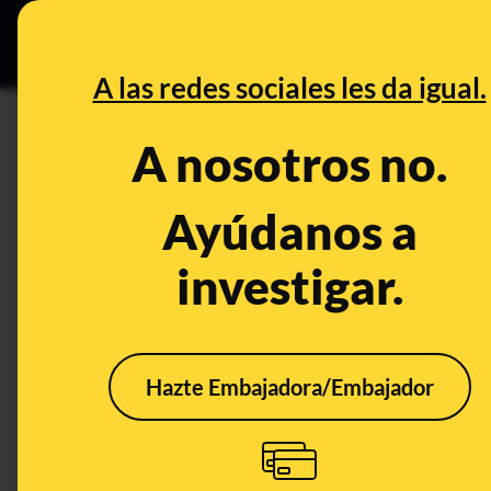
Especial Ce
DESINFO
PREBU
A las redes sociales les da igual.
¿En España, líder en pobreza
A nosotros no.
pasando frío, el BOE obliga 
Ayúdanos a
This content has NOT yet been ver
investigar.
OPEN CASE
What's being said:
Hazte Embajadora/Embajador
«En España, líder en pobreza infantil en E
BOE obliga a poner aire acondicionado a l
This content has not 