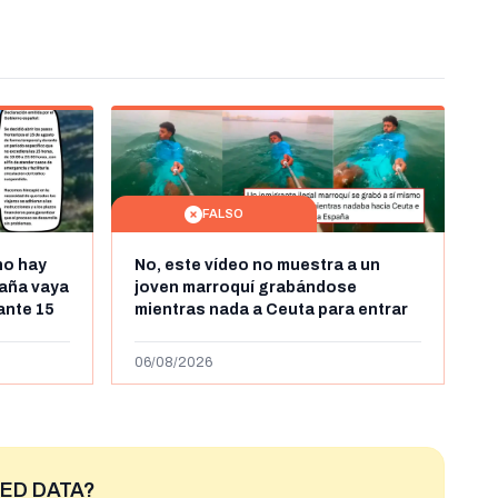
FALSO
no hay
No, este vídeo no muestra a un
aña vaya
joven marroquí grabándose
rante 15
mientras nada a Ceuta para entrar
arruecos
"ilegalmente a España": se grabó a
más de 450km de Ceuta y el autor lo
06/08/2026
niega
ED DATA?