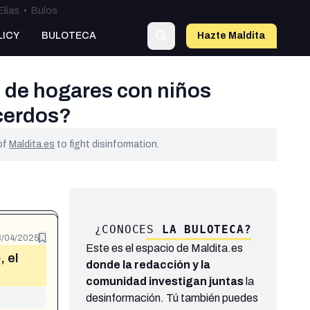
Elías
•
Bulos
LICY
BULOTECA
Hazte Maldit
a
% de hogares con niños
 cerdos?
 of
Maldita.es
to fight disinformation.
¿CONOCES
LA BULOTECA?
/04/2025
Este es el espacio de Maldita.es
, el
donde la redacción y la
comunidad investigan juntas
la
desinformación. Tú también puedes