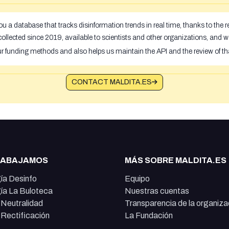
u a database that tracks disinformation trends in real time, thanks to the
ollected since 2019, available to scientists and other organizations, and w
ur funding methods and also helps us maintain the API and the review of th
CONTACT MALDITA.ES
RABAJAMOS
MÁS SOBRE MALDITA.ES
ía Desinfo
Equipo
ía La Buloteca
Nuestras cuentas
e Neutralidad
Transparencia de la organiza
e Rectificación
La Fundación