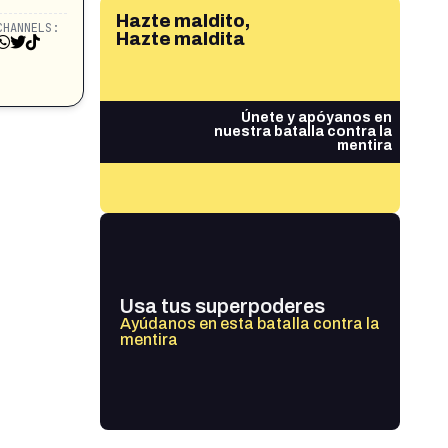
Hazte maldito,
CHANNELS:
Hazte maldita
Únete y apóyanos en
nuestra batalla contra la
mentira
Usa tus superpoderes
Ayúdanos en esta batalla contra la
mentira