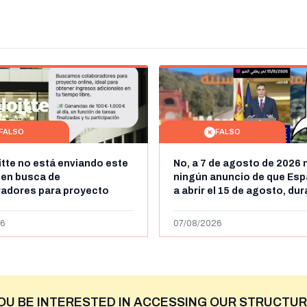
FALSO
FALSO
itte no está enviando este
No, a 7 de agosto de 2026 
 en busca de
ningún anuncio de que Esp
radores para proyecto
a abrir el 15 de agosto, du
con ganancias de hasta
horas, la frontera entre M
os al día: es un timo
y Ceuta
6
07/08/2026
OU BE INTERESTED IN ACCESSING OUR STRUCTUR