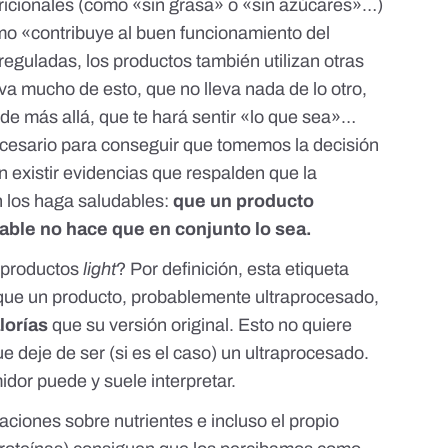
ricionales
(como «sin grasa» o «sin azúcares»…)
o «contribuye al buen funcionamiento del
reguladas, los productos también utilizan otras
va mucho de esto, que no lleva nada de lo otro,
o de más allá, que te hará sentir «lo que sea»…
ecesario para conseguir que tomemos la decisión
in existir evidencias que respalden que la
n los haga saludables:
que un producto
able no hace que en conjunto lo sea.
s productos
light
? Por definición, esta etiqueta
 que un producto, probablemente ultraprocesado,
lorías
que su versión original. Esto no quiere
e deje de ser (si es el caso) un ultraprocesado.
dor puede y suele interpretar.
aciones sobre nutrientes
e incluso el propio