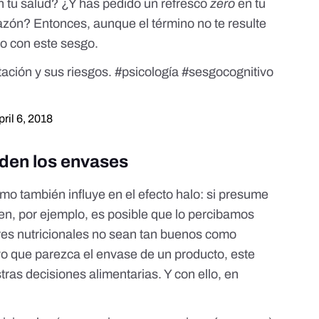
n tu salud
? ¿Y has pedido un
refresco
zero
en tu
azón? Entonces, aunque el término no te resulte
do con este sesgo.
tación y sus riesgos.
#psicología
#sesgocognitivo
pril 6, 2018
nden los envases
mo también influye en el efecto halo: si presume
uten, por ejemplo, es posible que lo percibamos
es nutricionales no sean tan buenos como
vo que parezca el envase de un producto, este
ras decisiones alimentarias. Y con ello, en