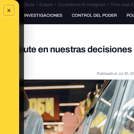
euta
•
Bulos Ceuta
•
Eclipse
•
Curanderos IA Instagram
•
Timo José E
×
UNKING
INVESTIGACIONES
CONTROL DEL PODER
PO
repercute en nuestras decisiones
Publicado el
Jul 30, 2