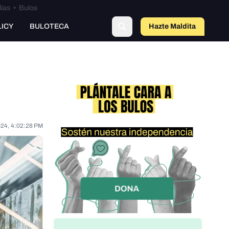
lías
•
Bulos
o
LICY
BULOTECA
Hazte Maldit
a
024, 4:02:28 PM