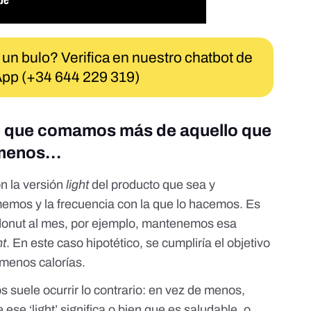
 un bulo? Verifica en nuestro chatbot de
pp (+34 644 229 319)
ue que comamos más de aquello que
 menos…
 la versión
light
del producto que sea
y
mos y la frecuencia con la que lo hacemos. Es
 donut al mes, por ejemplo, mantenemos esa
ht
. En este caso hipotético, se cumpliría el objetivo
r menos calorías.
 suele ocurrir lo contrario: en vez de menos,
e ese ‘light’ significa o bien que es saludable, o