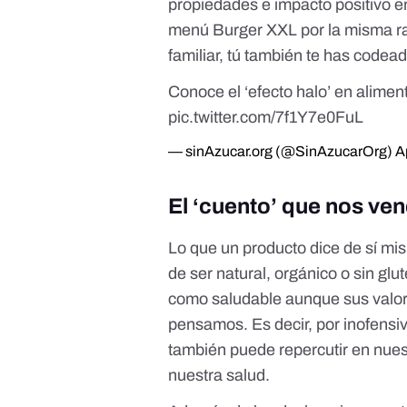
propiedades e impacto positivo e
menú Burger XXL
por la misma r
familiar, tú también te has codea
Conoce el ‘efecto halo’ en alimen
pic.twitter.com/7f1Y7e0FuL
— sinAzucar.org (@SinAzucarOrg)
A
El ‘cuento’ que nos ve
Lo que un producto dice de sí mis
de ser natural, orgánico o sin gl
como saludable aunque sus valor
pensamos. Es decir, por inofensi
también puede repercutir en nuest
nuestra salud.