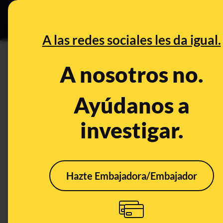
Especial C
DESINFO
PREB
A las redes sociales les da igual.
PREBUNKING
A nosotros no.
Qué es el efecto halo y cómo 
alimentarias
Ayúdanos a
investigar.
Alimentación
Hazte Embajadora/Embajador