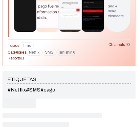
and 4
more
elements…
Channels:
Topics
Timo
Categories
Netflix
SMS
smishing
Reports
11
ETIQUETAS:
#Netflix
#SMS
#pago