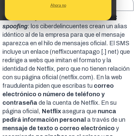
SHARE:
Ahora no
Este mensaje de texto es un caso de
SMS
spoofing
: los ciberdelincuentes crean un alias
idéntico al de la empresa para que el mensaje
aparezca en el hilo de mensajes oficial. El SMS
incluye un enlace (neffixcuentapago [.] net) que
redirige a webs que imitan el formato y la
identidad de Netflix, pero que no tienen relación
con su página oficial (
netflix.com
). En la
web
fraudulenta
piden que escribas tu
correo
electrónico o número de teléfono y
contraseña
de la cuenta de Netflix. En su
página oficial
,
Netflix
asegura que
nunca
pedirá información personal
a través de un
mensaje de texto o correo electrónico
y