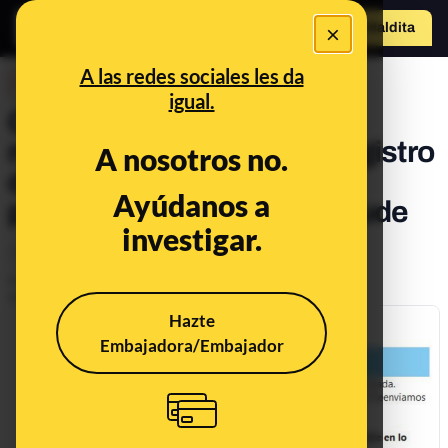
×
Hazte Maldit
a
Abrir menú
A las redes sociales les da
DESINFO
igual.
Cuidado, la DGT no está
notificando que hay "un registro
A nosotros no.
de multa de tránsito no
Ayúdanos a
pagada": se trata de un fraude
investigar.
Timo
Publicado el
Nov 12, 2020, 6:52:00 AM
Actualizado el
Nov 5, 2021, 8:12:00 AM
Hazte
Embajadora/Embajador