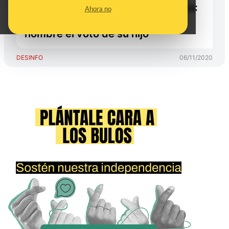
William Bradley que murió en 1984:
Ahora no
se registró erróneamente a su
nombre el voto de su hijo
DESINFO
06/11/2020