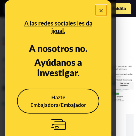
Hazte Maldit
×
a
Abrir menú
A las redes sociales les da
votante
igual.
Desinfo
A nosotros no.
Ayúdanos a
investigar.
Hazte
Embajadora/Embajador
No, no es cierto que se haya
emitido un voto a favor de Joe
Biden en Detroit (Michigan) a
nombre de un ciudadano llamado