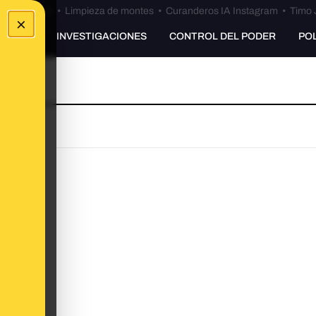
Bulos Ceuta
•
Limpieza de montes
•
Curanderos IA Instagram
•
Timo 
×
UNKING
INVESTIGACIONES
CONTROL DEL PODER
PO