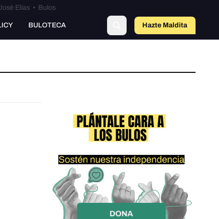
José Elías
•
Bulos
LICY
BULOTECA
Hazte Maldit
a