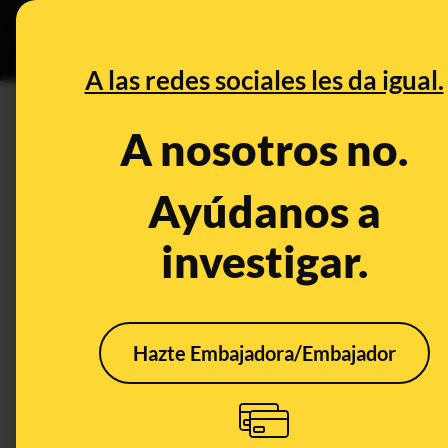
Especial Ceuta
•
DESINFO
PREB
A las redes sociales les da igual.
viróloga china
A nosotros no.
Prebunking
Ayúdanos a
investigar.
Hazte Embajadora/Embajador
El 'artículo' de la
viróloga china Li-Meng