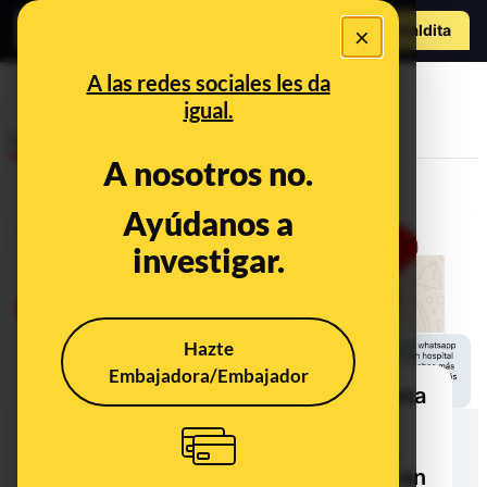
Hazte Maldit
×
a
Abrir menú
A las redes sociales les da
van a morir
igual.
Desinfo
A nosotros no.
Ayúdanos a
investigar.
Hazte
Embajadora/Embajador
'Hola Mónica...': el audio viral de una
supuesta sanitaria que habla de
'pacientes jóvenes, sin patología,
que 'van a morir' por coronavirus en