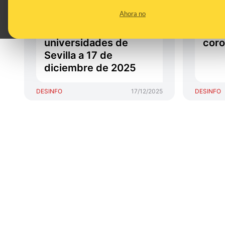
constancia de que
susp
Ahora no
haya una alerta de
a pa
bomba en las
febr
universidades de
coro
Sevilla a 17 de
diciembre de 2025
DESINFO
17/12/2025
DESINFO