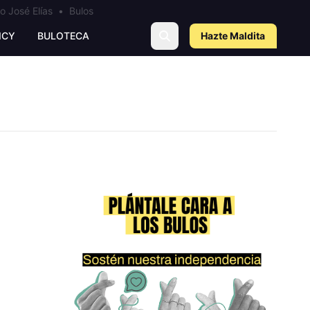
o José Elías
•
Bulos
ICY
BULOTECA
Hazte Maldit
a