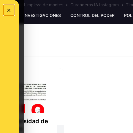
los Ceuta
•
Limpieza de montes
•
Curanderos IA Instagram
•
Tim
×
UNKING
INVESTIGACIONES
CONTROL DEL PODER
POL
la Universidad de
lla no ha