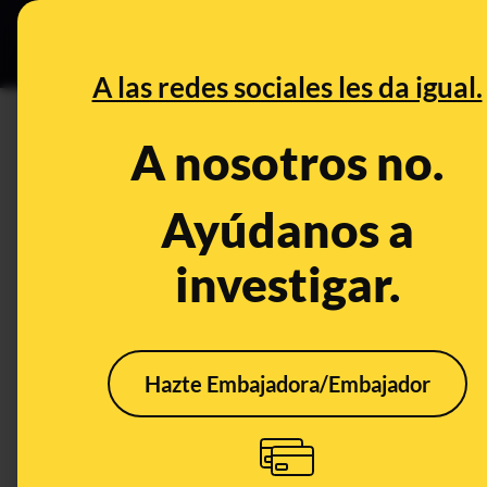
Grupos Ceuta
•
Bu
DESINFO
PREB
A las redes sociales les da igual.
Universidad de Sevilla
A nosotros no.
Desinfo
Ayúdanos a
investigar.
ALERTA
Hazte Embajadora/Embajador
La Policía Nacional y la
No, 
Guardia Civil no tienen
Sevi