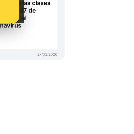
endido las clases
rtir del 27 de
ero por el
navirus
27/02/2020