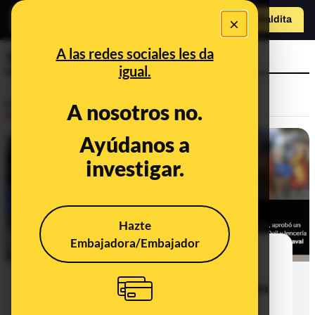
×
Hazte Maldit
a
Abrir menú
A las redes sociales les da
Torrevieja
igual.
Desinfo
A nosotros no.
Ayúdanos a
investigar.
Hazte
Embajadora/Embajador
Qué sabemos sobre la polémica
representación de carnaval de
Torrevieja (Alicante) con menores en
lencería y pezoneras