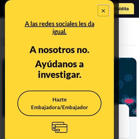
Hazte Maldit
×
a
Abrir menú
A las redes sociales les da
técnicos salud pública
igual.
Control del poder
A nosotros no.
Ayúdanos a
investigar.
Hazte
Embajadora/Embajador
Los rastreadores de la COVID-19:
cada comunidad calcula cuántos
necesita con criterios diferentes