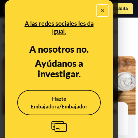
×
Hazte Maldit
a
Abrir menú
A las redes sociales les da
taquicardias
igual.
Prebunking
A nosotros no.
Ayúdanos a
investigar.
Hazte
Embajadora/Embajador
¿Es verdad que tomar café que lleva
mucho tiempo hecho causa
taquicardias y acidez?