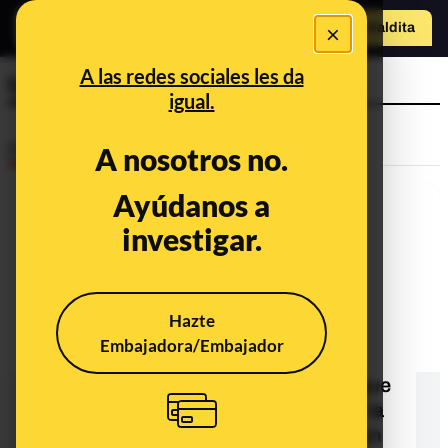
×
Hazte Maldit
a
Abrir menú
A las redes sociales les da
tapa china
igual.
Desinfo
A nosotros no.
Ayúdanos a
investigar.
Hazte
Embajadora/Embajador
¿Qué sabemos de esta foto de un
plato con un murciélago diciendo que
es una tapa china? Es una sopa de la
isla estadounidense de Guam según