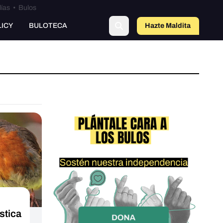
lías
•
Bulos
LICY
BULOTECA
Hazte Maldit
a
stica