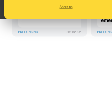
nos 
Ahora no
caso
situ
emer
PREBUNKING
01/11/2022
PREBUNK