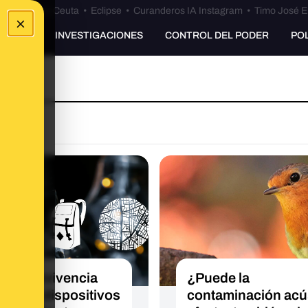
euta
•
Bulos Ceuta
•
Eclipse
•
Curanderos IA Instagram
•
Timo José E
×
UNKING
INVESTIGACIONES
CONTROL DEL PODER
PO
de supervivencia
¿Puede la
al: qué dispositivos
contaminación acú