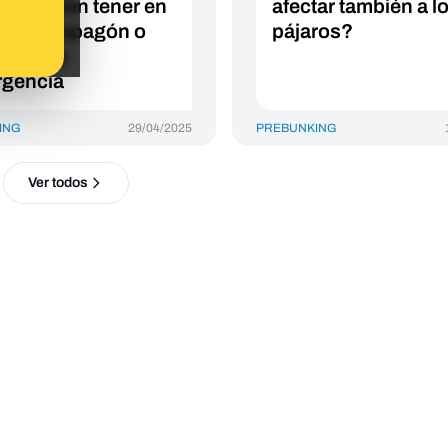
viene bien tener en
afectar también a l
 de un apagón o
pájaros?
ación de
gencia
ING
29/04/2025
PREBUNKING
Ver todos