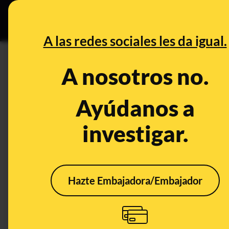
Especial C
DESINFO
PREB
A las redes sociales les da igual.
supervivencia
A nosotros no.
Prebunking
Ayúdanos a
investigar.
Hazte Embajadora/Embajador
¿En qué se diferencian
Kit 
los sustos del miedo?
digit