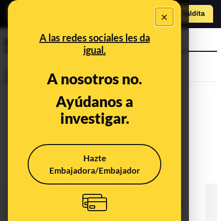
×
Hazte Maldit
a
Abrir menú
A las redes sociales les da
stefan lanka
igual.
Desinfo
A nosotros no.
Ayúdanos a
investigar.
Hazte
Embajadora/Embajador
No, nadie ha "demostrado
judicialmente" que los virus en
general, o el virus del sarampión en
concreto, no existen*