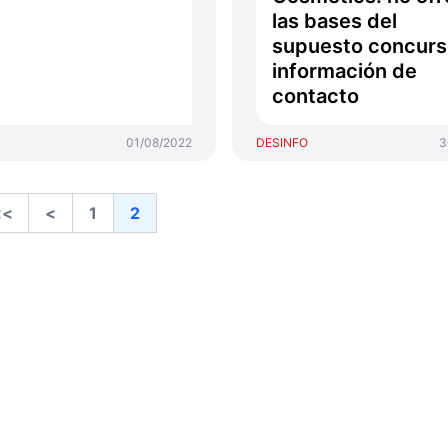
las bases del
supuesto concurs
información de
contacto
01/08/2022
DESINFO
3
<<
<
1
2