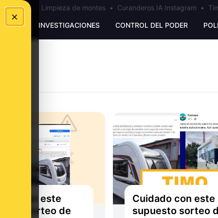
los Ceuta
•
Limpieza de montes
•
Curanderos IA Instagram
•
Tim
×
UNKING
INVESTIGACIONES
CONTROL DEL PODER
POL
ado con este
Cuidado con este
esto sorteo de
supuesto sorteo 