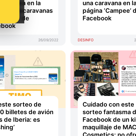
caravana en la
una caravana en l
na ‘Autocaravanas
página ‘Campee’ 
mpers’ de
Facebook
ebook
26/09/2022
DESINFO
este sorteo de
Cuidado con este
0 billetes de avión
sorteo fantasma 
s de Iberia: es
Facebook de un ki
shing’
maquillaje de MA
Cosmetics: no of