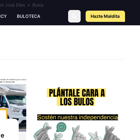
o José Elías
•
Bulos
ICY
BULOTECA
Hazte Maldit
a
de