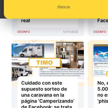
una página de
una 
Ahora no
Facebook denominada
pági
“Alcampo Fans” no es
& Ca
real
Fac
DESINFO
14/11/2022
DESINFO
Cuidado con este
No, 
supuesto sorteo de
5.00
una caravana en la
no e
página ‘Camperizando’
‘phi
de Facebook: se trata