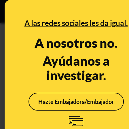
Especial Ceuta
•
Bu
DESINFO
PREB
A las redes sociales les da igual.
sorteos falsos
A nosotros no.
Desinfo
Ayúdanos a
investigar.
Hazte Embajadora/Embajador
No, esta promoción de
Cuid
bolsas de regalo de
supu