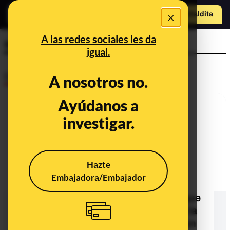
×
Hazte Maldit
a
Abrir menú
A las redes sociales les da
sopa
igual.
Desinfo
A nosotros no.
Ayúdanos a
investigar.
Hazte
Embajadora/Embajador
¿Qué sabemos de esta foto de un
plato con un murciélago diciendo que
es una tapa china? Es una sopa de la
isla estadounidense de Guam según