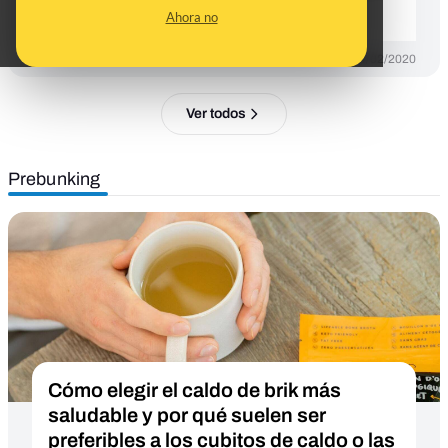
el pie de foto original*
Ahora no
DESINFO
14/02/2020
Ver todos
Prebunking
Cómo elegir el caldo de brik más
saludable y por qué suelen ser
preferibles a los cubitos de caldo o las